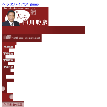
ヘッダバイパス[j]ump