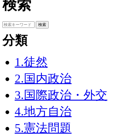
検索
分類
1.徒然
2.国内政治
3.国際政治・外交
4.地方自治
5.憲法問題