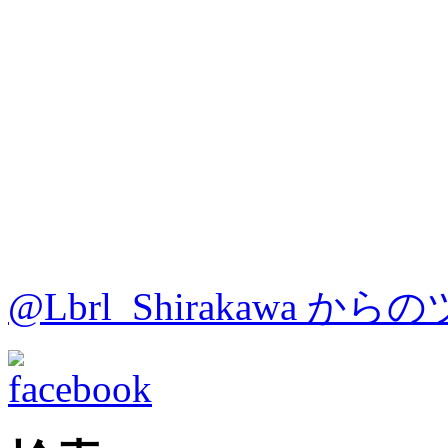
@Lbrl_Shirakawa か