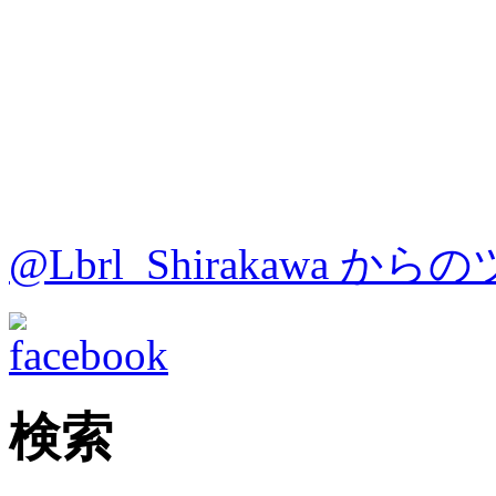
@Lbrl_Shirakawa か
検索