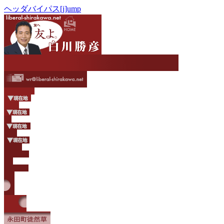
ヘッダバイパス[j]ump