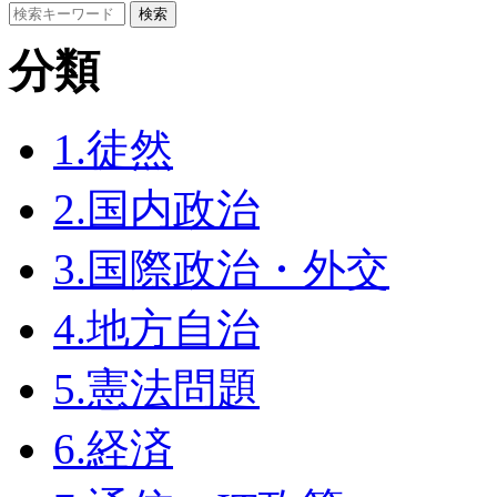
分類
1.徒然
2.国内政治
3.国際政治・外交
4.地方自治
5.憲法問題
6.経済