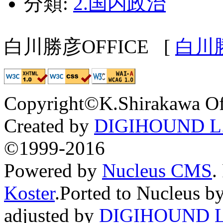
分類:
2.国内政治
白川勝彦OFFICE
[
白川
Copyright©K.Shirakawa Of
Created by
DIGIHOUND L.
©1999-2016
Powered by
Nucleus CMS
.
Koster
.Ported to Nucleus b
adjusted by
DIGIHOUND L