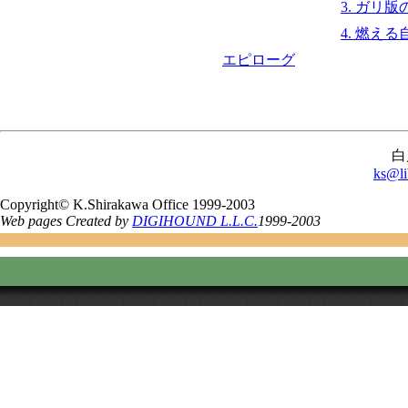
3. ガリ
4. 燃え
エピローグ
白
ks@li
Copyright© K.Shirakawa Office 1999-2003
Web pages Created by
DIGIHOUND L.L.C.
1999-2003