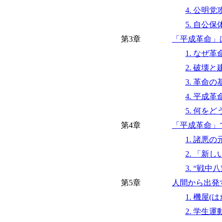
4. 公明
5. 自公
第3章
「平成革命」
1. なぜ
2. 破壊
3. 革命
4. 平成
5. 何を
第4章
「平成革命」
1. 諸悪
2. 「新
3. “戦
第5章
人間から出発
1. 機屋
2. 学生