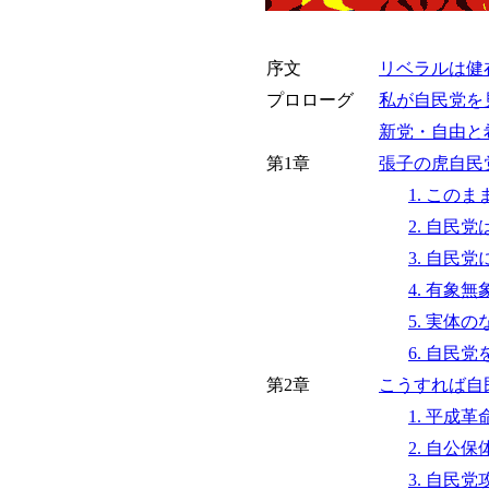
序文
リベラルは健
プロローグ
私が自民党を
新党・自由と
第1章
張子の虎自民
1. この
2. 自民
3. 自民
4. 有象
5. 実体
6. 自民
第2章
こうすれば自
1. 平成
2. 自公
3. 自民