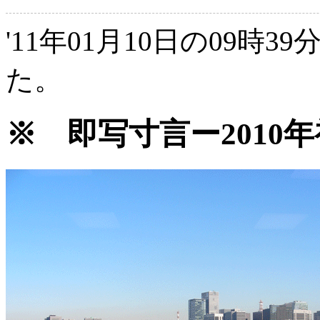
'11年01月10日の09時3
た。
※ 即写寸言ー2010年初