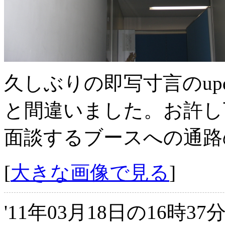
久しぶりの即写寸言のup
と間違いました。お許し
面談するブースへの通路
[
大きな画像で見る
]
'11年03月18日の16時3