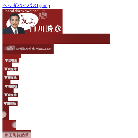
ヘッダバイパス[j]ump