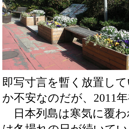
即写寸言を暫く放置してい
か不安なのだが、2011
日本列島は寒気に覆わ
は冬場れの日が続いてい