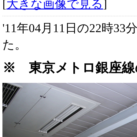
[
大きな画像で見る
]
'11年04月11日の22時3
た。
※ 東京メトロ銀座線