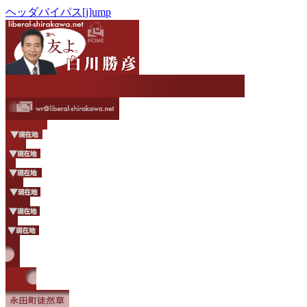
ヘッダバイパス[j]ump