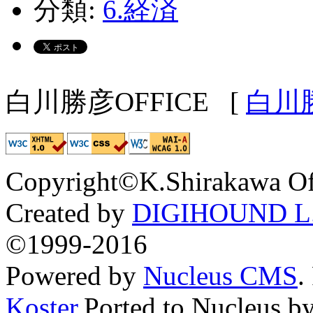
分類:
6.経済
白川勝彦OFFICE
[
白川
Copyright©K.Shirakawa Of
Created by
DIGIHOUND L.
©1999-2016
Powered by
Nucleus CMS
.
Koster
.Ported to Nucleus b