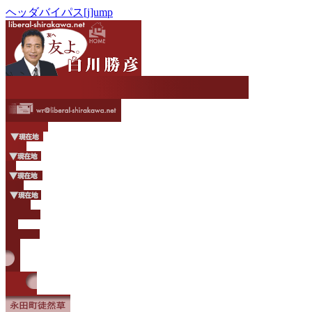
ヘッダバイパス[j]ump