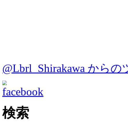
@Lbrl_Shirakawa か
検索