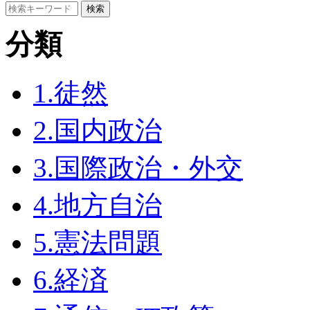
分類
1.徒然
2.国内政治
3.国際政治・外交
4.地方自治
5.憲法問題
6.経済