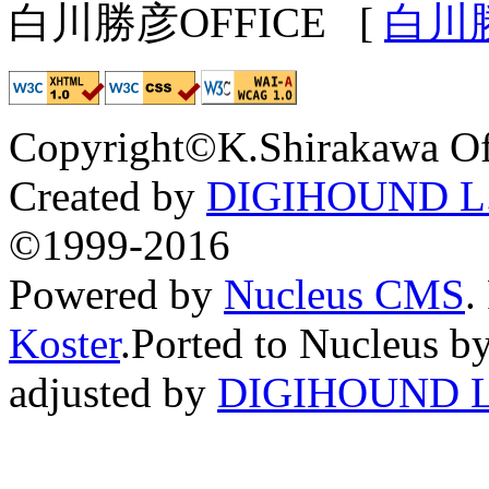
白川勝彦OFFICE
[
白川
Copyright©K.Shirakawa Of
Created by
DIGIHOUND L.
©1999-2016
Powered by
Nucleus CMS
.
Koster
.Ported to Nucleus b
adjusted by
DIGIHOUND L