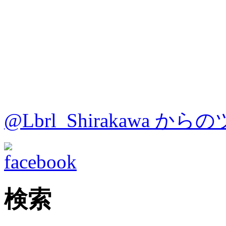
@Lbrl_Shirakawa か
検索