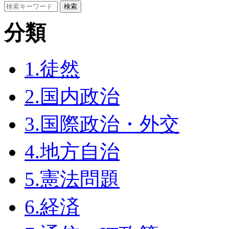
分類
1.徒然
2.国内政治
3.国際政治・外交
4.地方自治
5.憲法問題
6.経済