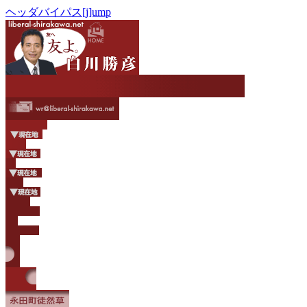
ヘッダバイパス[j]ump