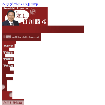
ヘッダバイパス[j]ump