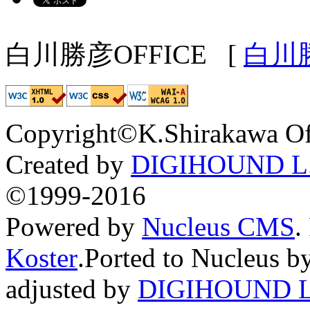
白川勝彦OFFICE
[
白川
Copyright©K.Shirakawa Of
Created by
DIGIHOUND L.
©1999-2016
Powered by
Nucleus CMS
.
Koster
.Ported to Nucleus b
adjusted by
DIGIHOUND L