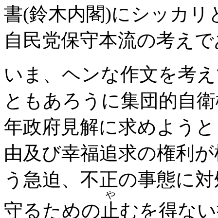
書(鈴木内閣)にシッカ
自民党保守本流の考えで
いま、ヘンな作文を考え
ともあろうに集団的自衛権
年政府見解に求めようと
由及び幸福追求の権利が
う急迫、不正の事態に対
や
守るための
止
むを得ない