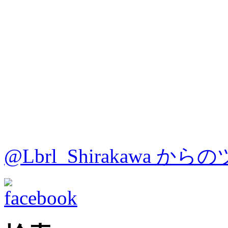
@Lbrl_Shirakawa か