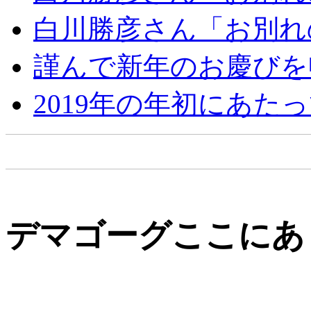
白川勝彦さん「お別れ
謹んで新年のお慶びを
2019年の年初にあた
デマゴーグここにあ