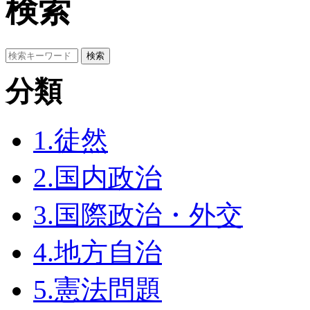
検索
分類
1.徒然
2.国内政治
3.国際政治・外交
4.地方自治
5.憲法問題