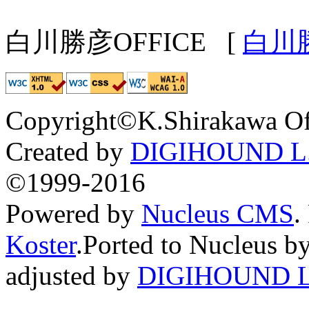
白川勝彦OFFICE
[
白川
Copyright©K.Shirakawa Of
Created by
DIGIHOUND L.
©1999-2016
Powered by
Nucleus CMS
.
Koster
.Ported to Nucleus b
adjusted by
DIGIHOUND L