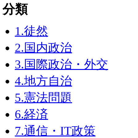
分類
1.徒然
2.国内政治
3.国際政治・外交
4.地方自治
5.憲法問題
6.経済
7.通信・IT政策