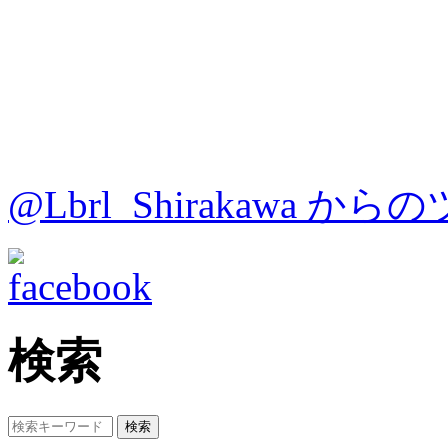
@Lbrl_Shirakawa か
検索