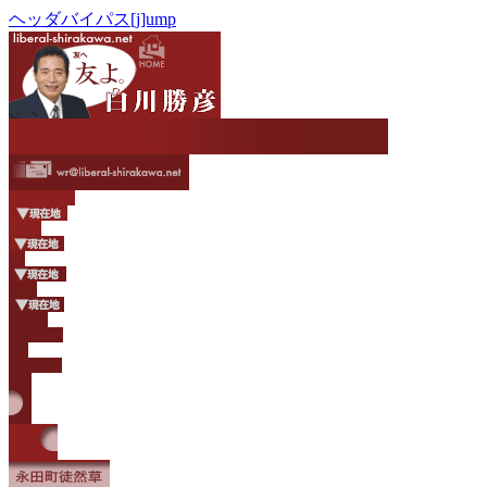
ヘッダバイパス[j]ump