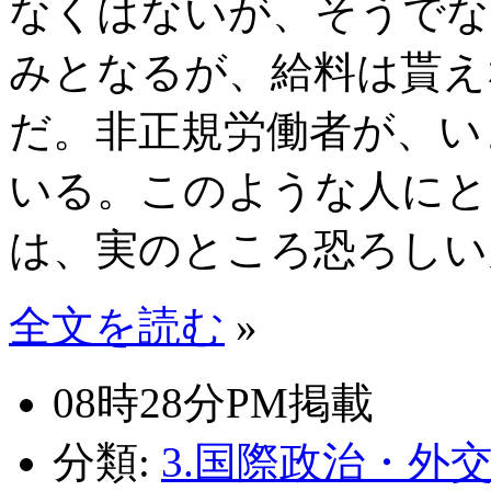
なくはないが、そうでな
みとなるが、給料は貰え
だ。非正規労働者が、い
いる。このような人にと
は、実のところ恐ろしい
全文を読む
»
08時28分PM掲載
分類:
3.国際政治・外