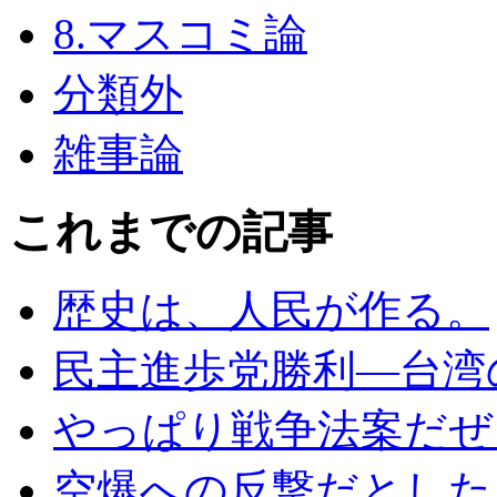
8.マスコミ論
分類外
雑事論
これまでの記事
歴史は、人民が作る。
民主進歩党勝利―台湾
やっぱり戦争法案だぜェ
空爆への反撃だとした