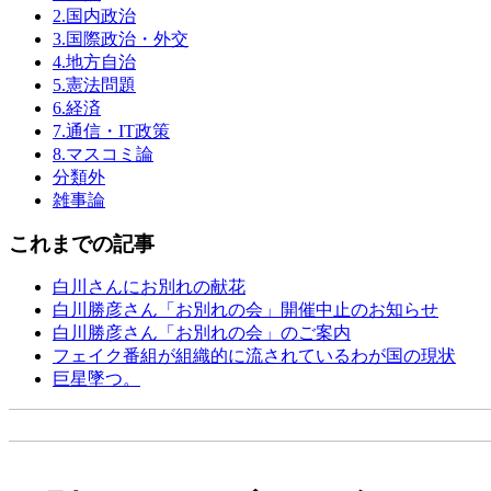
2.国内政治
3.国際政治・外交
4.地方自治
5.憲法問題
6.経済
7.通信・IT政策
8.マスコミ論
分類外
雑事論
これまでの記事
白川さんにお別れの献花
白川勝彦さん「お別れの会」開催中止のお知らせ
白川勝彦さん「お別れの会」のご案内
フェイク番組が組織的に流されているわが国の現状
巨星墜つ。