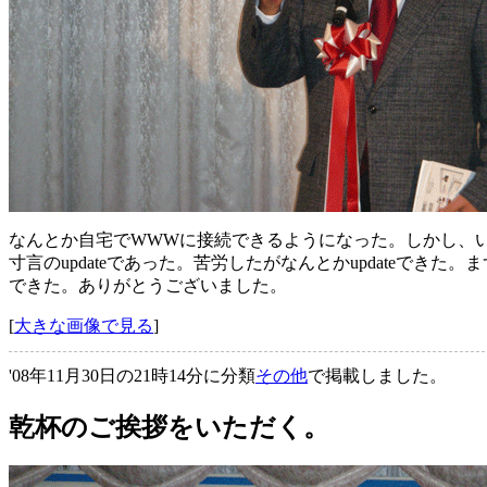
なんとか自宅でWWWに接続できるようになった。しかし、
寸言のupdateであった。苦労したがなんとかupdate
できた。ありがとうございました。
[
大きな画像で見る
]
'08年11月30日の21時14分に分類
その他
で掲載しました。
乾杯のご挨拶をいただく。