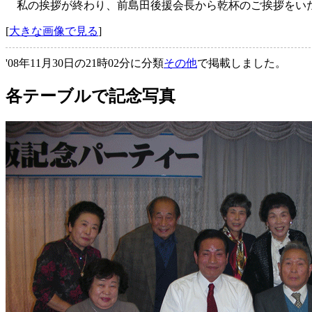
私の挨拶が終わり、前島田後援会長から乾杯のご挨拶をいた
[
大きな画像で見る
]
'08年11月30日の21時02分に分類
その他
で掲載しました。
各テーブルで記念写真