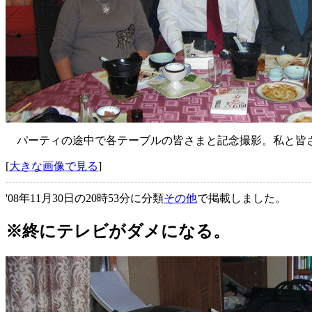
パーティの途中で各テーブルの皆さまと記念撮影。私と皆さ
[
大きな画像で見る
]
'08年11月30日の20時53分に分類
その他
で掲載しました。
※終にテレビがダメになる。