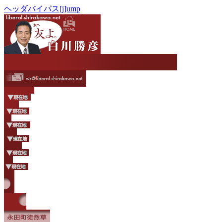
ヘッダバイパス[j]ump