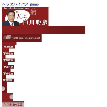
ヘッダバイパス[j]ump