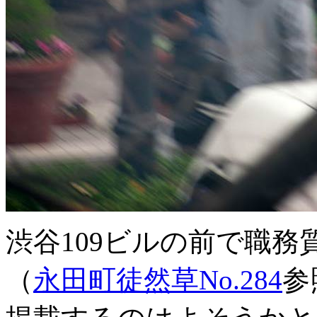
渋谷109ビルの前で職
（
永田町徒然草No.284
参