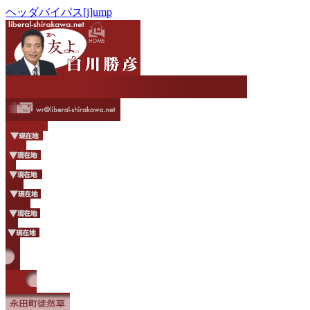
ヘッダバイパス[j]ump