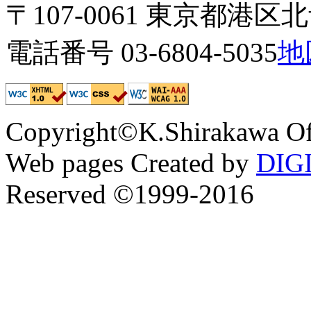
〒107-0061 東京都港区北青
電話番号 03-6804-5035
地
Copyright©K.Shirakawa Of
Web pages Created by
DIG
Reserved ©1999-2016