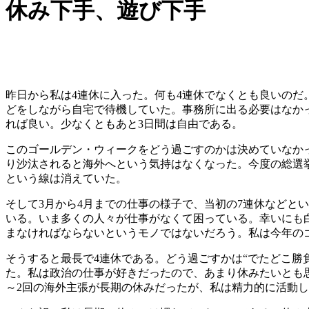
休み下手、遊び下手
昨日から私は4連休に入った。何も4連休でなくとも良いのだ
どをしながら自宅で待機していた。事務所に出る必要はなかっ
れば良い。少なくともあと3日間は自由である。
このゴールデン・ウィークをどう過ごすのかは決めていなか
り沙汰されると海外へという気持はなくなった。今度の総選
という線は消えていた。
そして3月から4月までの仕事の様子で、当初の7連休などと
いる。いま多くの人々が仕事がなくて困っている。幸いにも
まなければならないというモノではないだろう。私は今年の
そうすると最長で4連休である。どう過ごすかは“でたどこ勝
た。私は政治の仕事が好きだったので、あまり休みたいとも思
～2回の海外主張が長期の休みだったが、私は精力的に活動