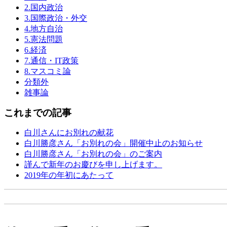
2.国内政治
3.国際政治・外交
4.地方自治
5.憲法問題
6.経済
7.通信・IT政策
8.マスコミ論
分類外
雑事論
これまでの記事
白川さんにお別れの献花
白川勝彦さん「お別れの会」開催中止のお知らせ
白川勝彦さん「お別れの会」のご案内
謹んで新年のお慶びを申し上げます。
2019年の年初にあたって