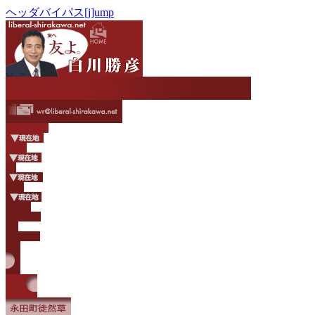
ヘッダバイパス[j]ump