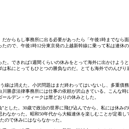
。だからもし事務所に出る必要があったら「午後1時までなら
たので、午後1時12分東京発の上越新幹線に乗って私は連休の
った。できれば1週間くらいの休みをとって海外に出かけよう
挙は私にとってもひとつの勝負なのだ。とても海外でのんびり
いう線は消えた。小沢問題はまだ終わってはいないし、多重債
白川勝彦法律事務所には仕事の依頼が沢山きている。こんな時に
ゴールデン・ウィークは暦どおりの休みとした。
負”とした。30歳で政治の世界に飛び込んでから、私には休み
わなかった。昭和50年代から大幅連休を楽しむことが定着し
したので休みにはならなかった。