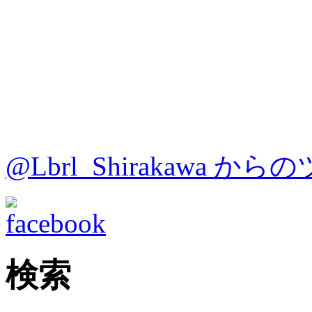
@Lbrl_Shirakawa か
検索