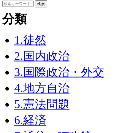
分類
1.徒然
2.国内政治
3.国際政治・外交
4.地方自治
5.憲法問題
6.経済