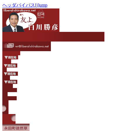
ヘッダバイパス[j]ump