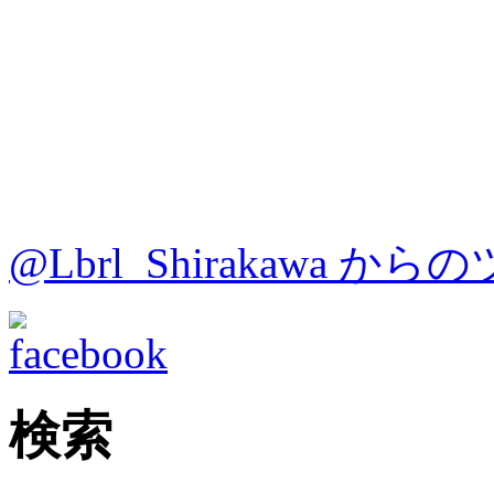
@Lbrl_Shirakawa か
検索