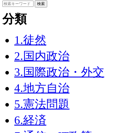
分類
1.徒然
2.国内政治
3.国際政治・外交
4.地方自治
5.憲法問題
6.経済