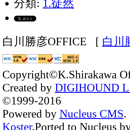
分類:
1.徒然
白川勝彦OFFICE
[
白川
Copyright©K.Shirakawa Of
Created by
DIGIHOUND L.
©1999-2016
Powered by
Nucleus CMS
.
Koster
.Ported to Nucleus b