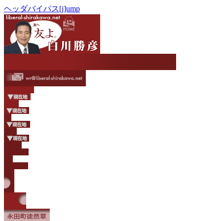
ヘッダバイパス[j]ump