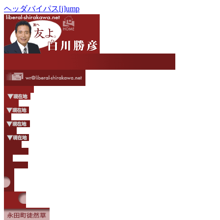
ヘッダバイパス[j]ump