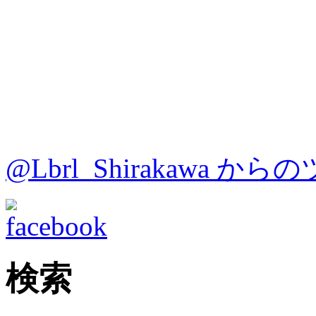
@Lbrl_Shirakawa か
検索