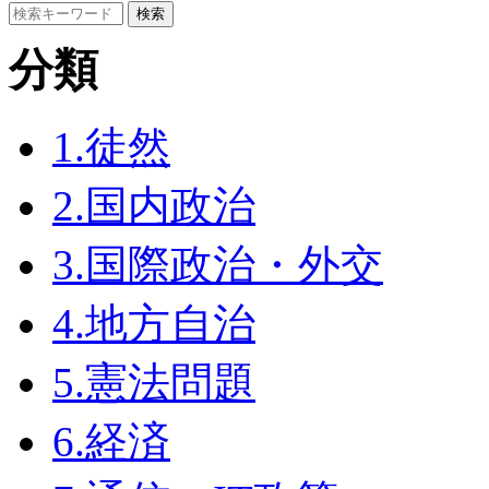
分類
1.徒然
2.国内政治
3.国際政治・外交
4.地方自治
5.憲法問題
6.経済