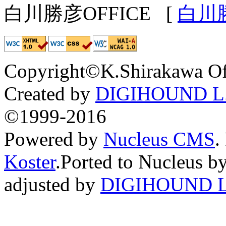
白川勝彦OFFICE
[
白川
Copyright©K.Shirakawa Of
Created by
DIGIHOUND L.
©1999-2016
Powered by
Nucleus CMS
.
Koster
.Ported to Nucleus b
adjusted by
DIGIHOUND L