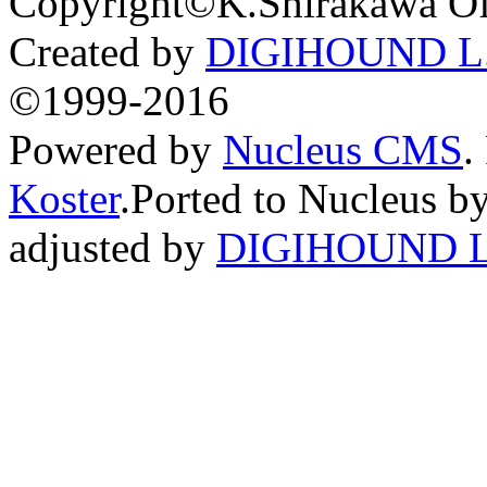
Copyright©K.Shirakawa Of
Created by
DIGIHOUND L.
©1999-2016
Powered by
Nucleus CMS
.
Koster
.Ported to Nucleus b
adjusted by
DIGIHOUND L