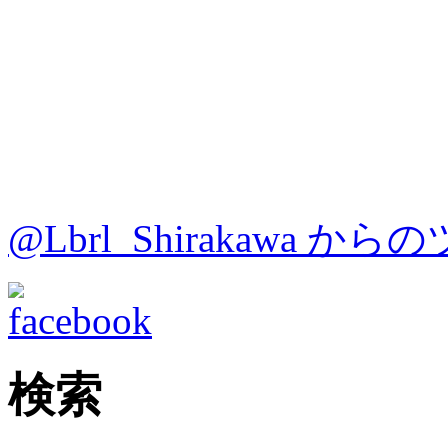
@Lbrl_Shirakawa か
検索