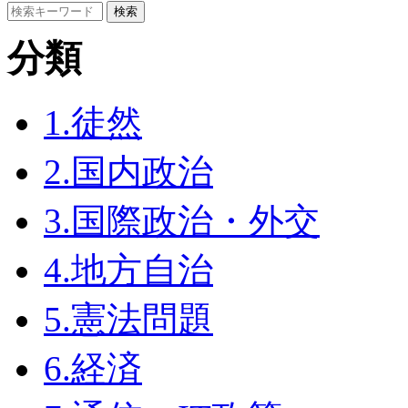
分類
1.徒然
2.国内政治
3.国際政治・外交
4.地方自治
5.憲法問題
6.経済