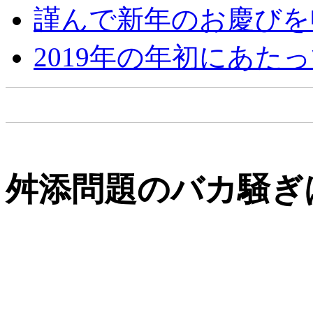
謹んで新年のお慶びを
2019年の年初にあた
舛添問題のバカ騒ぎ