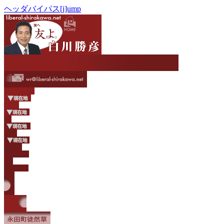
ヘッダバイパス[j]ump