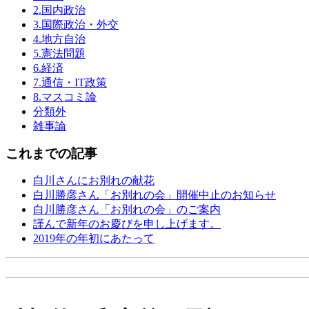
2.国内政治
3.国際政治・外交
4.地方自治
5.憲法問題
6.経済
7.通信・IT政策
8.マスコミ論
分類外
雑事論
これまでの記事
白川さんにお別れの献花
白川勝彦さん「お別れの会」開催中止のお知らせ
白川勝彦さん「お別れの会」のご案内
謹んで新年のお慶びを申し上げます。
2019年の年初にあたって