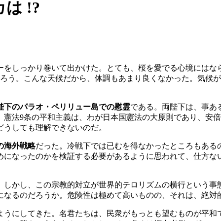
 !?
ーをしっかり巻いて出かけた。とても、桜を愛でる心境にはな
だろう。こんな天候だから、体調もあまり良くなかった。気候
陛下のパラオ・ペリリュー島での慰霊
である。両陛下は、事あ
。憲法9条の平和主義は、わが日本国憲法の大原則であり、安
どうしても理解できないのだ。
の海外戦略
だった。冷戦下では已むを得なかったところもある
めになったのかを検証する必要があるように思われて、仕方な
。しかし、この宗教的対立が世界的テロリズムの横行という事
になるのだろうか。危険性は極めて高いものの、それは、絶対
ようにしてきた。名君たちは、民衆がもっとも望むものが平和