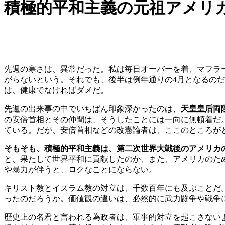
積極的平和主義の元祖アメリカは
先週の寒さは、異常だった。私は毎日オーバーを着、マフラ
がらないという。それでも、後半は例年通りの4月となるの
は、健康でなければダメだ。
先週の出来事の中でいちばん印象深かったのは、
天皇皇后両
の安倍首相とその仲間は、そうしたことには一向に無頓着だ
ている。だが、安倍首相などの改憲論者は、ここのところが
そもそも、積極的平和主義は、第二次世界大戦後のアメリカ
と、果たして世界平和に貢献したのか、また、アメリカのた
や暴力が伴うと、ロクなことにならない。
キリスト教とイスラム教の対立は、千数百年にも及ぶことだ
ったのだろうか。価値観の違いは、必然的に武力闘争や戦争
歴史上の名君と言われる為政者は、軍事的対立を起こさない