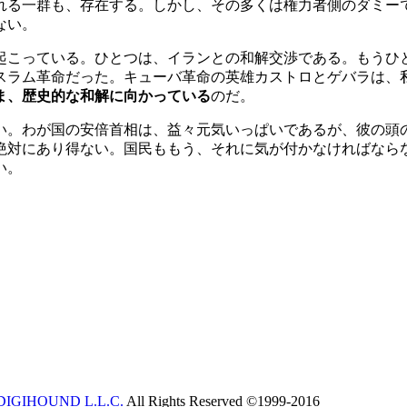
れる一群も、存在する。しかし、その多くは権力者側のダミー
ない。
起こっている。ひとつは、イランとの和解交渉である。もうひ
スラム革命だった。キューバ革命の英雄カストロとゲバラは、
ま、歴史的な和解に向かっている
のだ。
い。わが国の安倍首相は、益々元気いっぱいであるが、彼の頭
絶対にあり得ない。国民ももう、それに気が付かなければなら
い。
DIGIHOUND L.L.C.
All Rights Reserved ©1999-2016