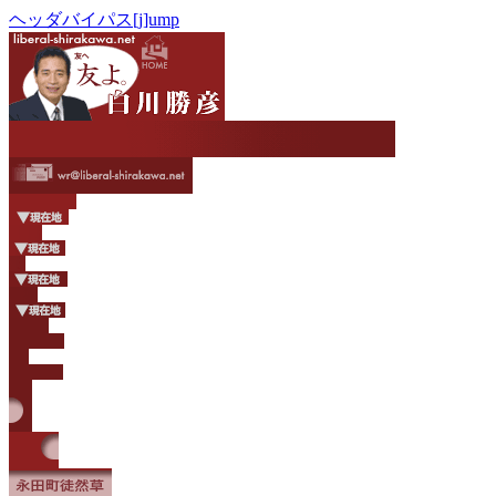
ヘッダバイパス[j]ump