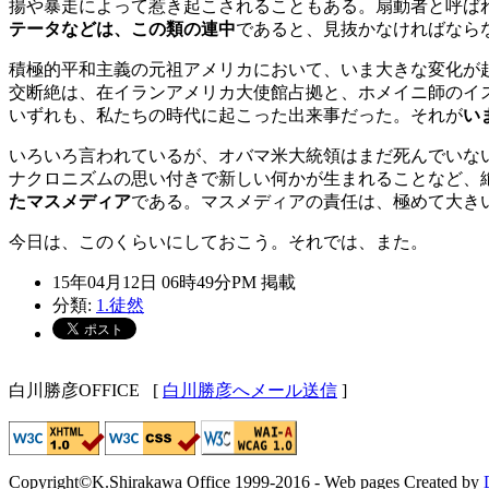
揚や暴走によって惹き起こされることもある。扇動者と呼ば
テータなどは、この類の連中
であると、見抜かなければなら
積極的平和主義の元祖アメリカにおいて、いま大きな変化が
交断絶は、在イランアメリカ大使館占拠と、ホメイニ師のイ
いずれも、私たちの時代に起こった出来事だった。それが
い
いろいろ言われているが、オバマ米大統領はまだ死んでいな
ナクロニズムの思い付きで新しい何かが生まれることなど、
たマスメディア
である。マスメディアの責任は、極めて大き
今日は、このくらいにしておこう。それでは、また。
15年04月12日 06時49分PM 掲載
分類:
1.徒然
白川勝彦OFFICE
[
白川勝彦へメール送信
]
Copyright©K.Shirakawa Office 1999-2016 - Web pages Created by