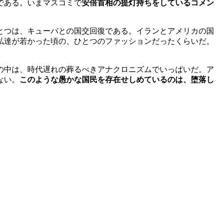
である。いまマスコミで
安倍首相の提灯持ちをしているコメン
とつは、キューバとの国交回復である。イランとアメリカの国
私達が若かった頃の、ひとつのファッションだったくらいだ。
の中は、時代遅れの葬るべきアナクロニズムでいっぱいだ。ア
ない。
このような愚かな国民を存在せしめているのは、堕落し