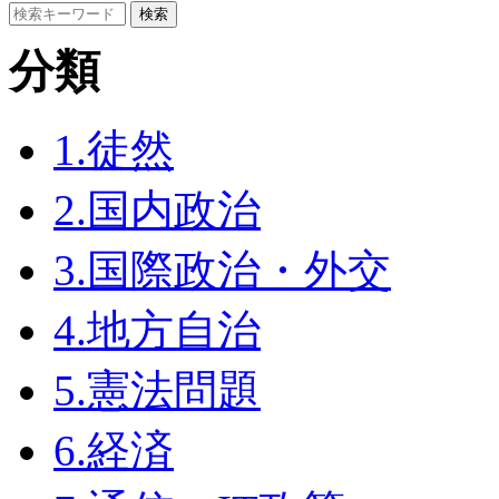
分類
1.徒然
2.国内政治
3.国際政治・外交
4.地方自治
5.憲法問題
6.経済