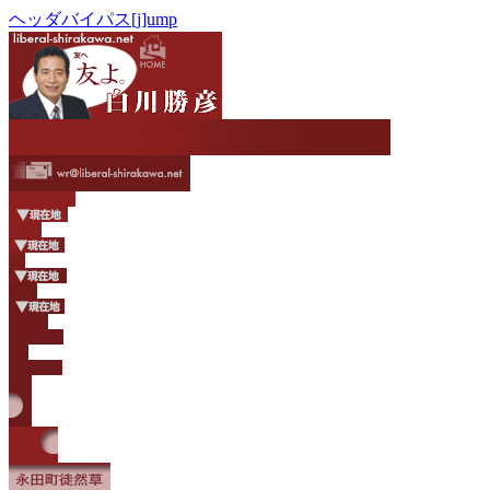
ヘッダバイパス[j]ump