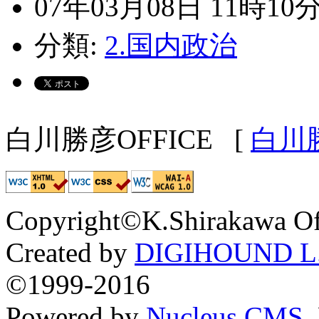
07年03月08日 11時10
分類:
2.国内政治
白川勝彦OFFICE
[
白川
Copyright©K.Shirakawa Of
Created by
DIGIHOUND L.
©1999-2016
Powered by
Nucleus CMS
.