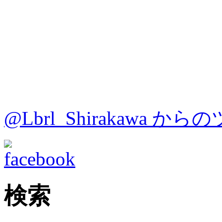
@Lbrl_Shirakawa か
検索