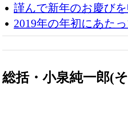
謹んで新年のお慶びを
2019年の年初にあた
総括・小泉純一郎(そ