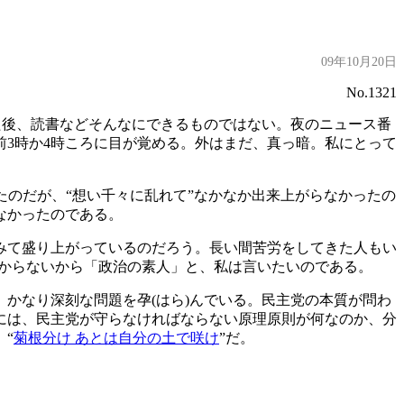
09年10月20日
No.1321
た後、読書などそんなにできるものではない。夜のニュース番
3時か4時ころに目が覚める。外はまだ、真っ暗。私にとって
たのだが、“想い千々に乱れて”なかなか出来上がらなかったの
なかったのである。
みて盛り上がっているのだろう。長い間苦労をしてきた人もい
が分からないから「政治の素人」と、私は言いたいのである。
かなり深刻な問題を孕(はら)んでいる。民主党の本質が問わ
には、民主党が守らなければならない原理原則が何なのか、分
“
菊根分け あとは自分の土で咲け
”だ。