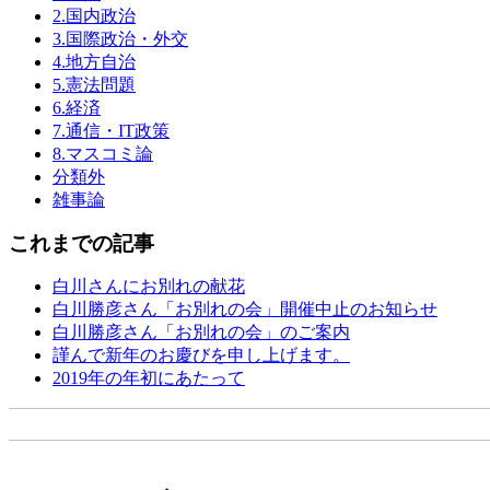
2.国内政治
3.国際政治・外交
4.地方自治
5.憲法問題
6.経済
7.通信・IT政策
8.マスコミ論
分類外
雑事論
これまでの記事
白川さんにお別れの献花
白川勝彦さん「お別れの会」開催中止のお知らせ
白川勝彦さん「お別れの会」のご案内
謹んで新年のお慶びを申し上げます。
2019年の年初にあたって