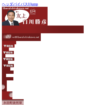
ヘッダバイパス[j]ump