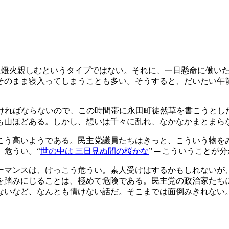
長に燈火親しむというタイプではない。それに、一日懸命に働い
そのまま寝入ってしまうことも多い。そうすると、だいたい午前
なければならないので、この時間帯に永田町徒然草を書こうとし
も山ほどある。しかし、想いは千々に乱れ、なかなかまとまら
こう高いようである。民主党議員たちはきっと、こういう物を
、危うい。“
世の中は 三日見ぬ間の桜かな
” ─ こういうこと
ーマンスは、けっこう危うい。素人受けはするかもしれないが、
を踏みにじることは、極めて危険である。民主党の政治家たち
ないなど、なんとも情けない話だ。そこまでは面倒みきれない。