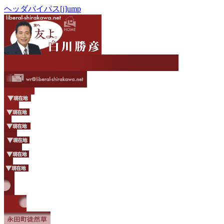
ヘッダバイパス[j]ump