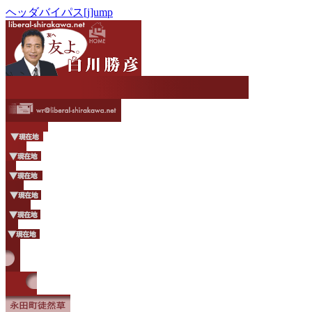
ヘッダバイパス[j]ump