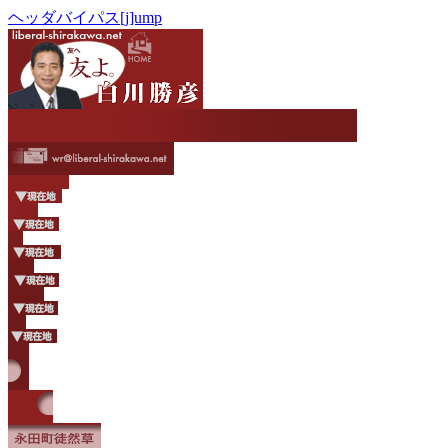
ヘッダバイパス[j]ump