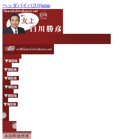
ヘッダバイパス[j]ump