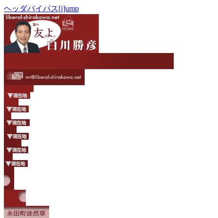
ヘッダバイパス[j]ump