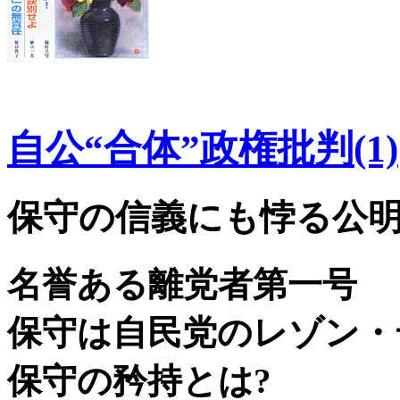
自公“合体”政権批判(1)
保守の信義にも悖る公
名誉ある離党者第一号
保守は自民党のレゾン・
保守の矜持とは?