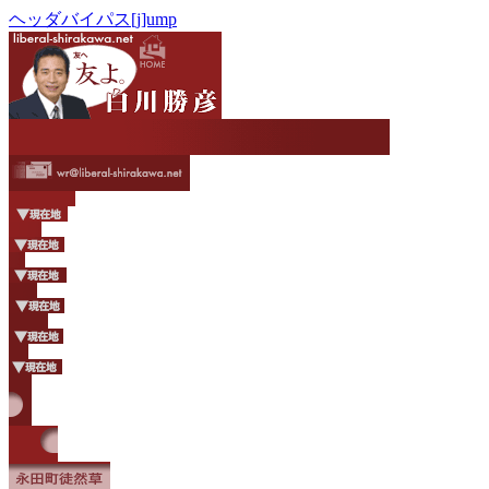
ヘッダバイパス[j]ump