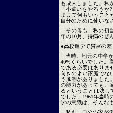
も成人しました。私
「小遣いをやろうか
ままで何もいうこと
自分のために使いな
その母も、私の初当選
年の10月、持病のぜ
●高校進学で貧富の差
当時、地元の中学か
40%くらいでした。
である必要はありま
向きのよい家庭でな
う風潮がありました
の能力があっても、
るということは決し
でした。1961年当
学の意識は、そんな
私も、自分の家が倒