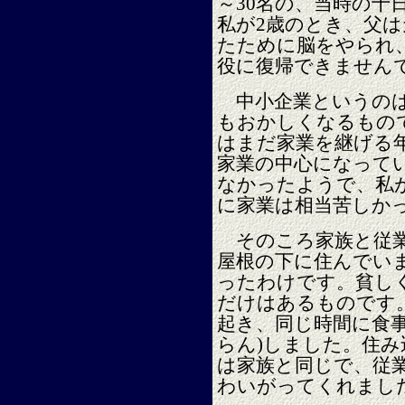
～30名の、当時の十
私が2歳のとき、父
たために脳をやられ
役に復帰できません
中小企業というのは
もおかしくなるもの
はまだ家業を継げる
家業の中心になって
なかったようで、私
に家業は相当苦しか
そのころ家族と従業
屋根の下に住んでい
ったわけです。貧し
だけはあるものです
起き、同じ時間に食
らん)しました。住
は家族と同じで、従
わいがってくれまし