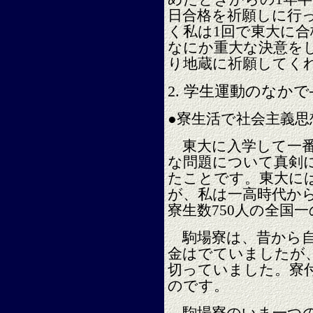
日合格を祈願しに行
く私は1回で東大に
なにか重大な決意を
り地蔵に祈願してく
2.
学生運動のなかで
●寮生活で社会主義思
東大に入学して一番
な問題について真剣
たことです。東大に
が、私は一高時代か
寮生数750人の全国
駒場寮は、昔から自
金はでていましたが
切っていました。寮
のです。