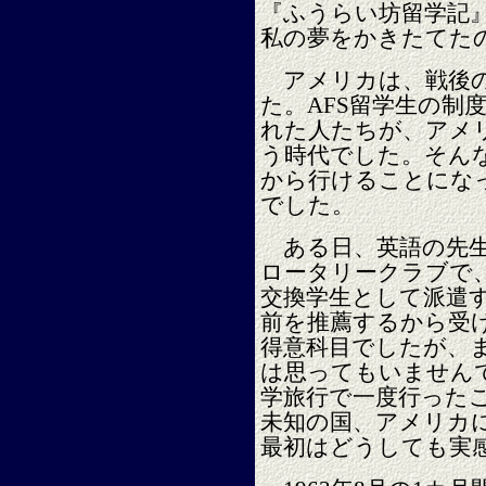
『ふうらい坊留学記
私の夢をかきたてた
アメリカは、戦後の
た。AFS留学生の制
れた人たちが、アメ
う時代でした。そん
から行けることにな
でした。
ある日、英語の先生
ロータリークラブで
交換学生として派遣
前を推薦するから受
得意科目でしたが、
は思ってもいません
学旅行で一度行った
未知の国、アメリカ
最初はどうしても実