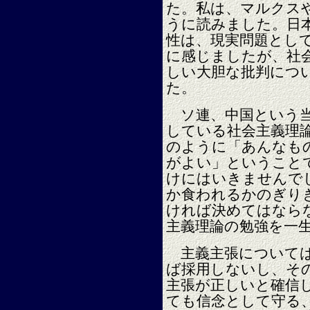
た。私は、マルクス
うに読みました。日
性は、現実問題とし
に感じましたが、社
しい大胆な批判につ
た。
ソ連、中国という当
している社会主義理
のように「あんなも
がよい」ということ
けにはいきませんで
か食われるかのぎり
ければ決めてはなら
主義理論の勉強を一
主義主張については
ば採用しないし、そ
主張が正しいと確信
ても信念として守る