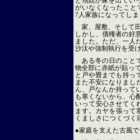
と甥姪が家を出てい
がいなくなったことで
7人家族になってし
家、屋敷、そして田
しかし、債権者の好
ました。ただ、一人
沙汰や強制執行を受
ある冬の日のことで
物全部に赤紙が貼っ
と戸や畳までも持っ
また不安になりまし
ん、戸なんか持って
も寒くないから、心
いって安心させてく
ます。カヤを張って
くましさにつくづく
●家庭を支えた古風