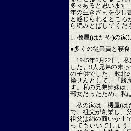
多々あると思います。
年の生きざまを少し
と感じられるところ
ら読みとばしてくだ
1.
機屋(はたや)の家
●多くの従業員と寝
1945年6月22日
した。9人兄弟の末っ
の子供でした。敗北
換せんとして、「勝
す。私の兄弟姉妹は
部女だったため、私
私の家は、機屋(は
で、祖父が創業し、
祖父は絹の商いが主
ってもいいでしょう。