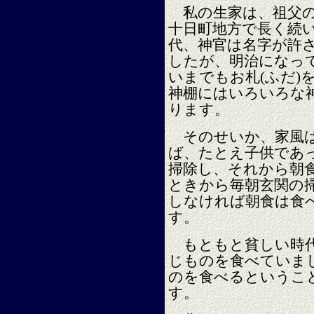
私の生家は、祖父の兄
十日町地方で長く続
代、神官は名字が許
したが、明治になっ
いまでもお札(ふだ)
神棚にはいろいろな神
ります。
そのせいか、家風は
ば、たとえ子供であ
掃除し、それから朝食
ときから毎朝玄関の
しなければ朝食は食
す。
もともと貧しい時代
じものを食べていま
のを食べるというこ
す。