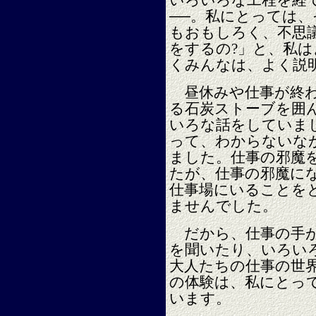
いろいろな工程を経
──。私にとっては
もおもしろく、不思
をするの?」と、私
くみんなは、よく説
昼休みや仕事が終わ
る石炭ストーブを囲
いろな話をしていま
って、わからないな
ました。仕事の邪魔
たが、仕事の邪魔に
仕事場にいることを
ませんでした。
だから、仕事の手が
を聞いたり、いろい
大人たちの仕事の世
の体験は、私にとっ
います。