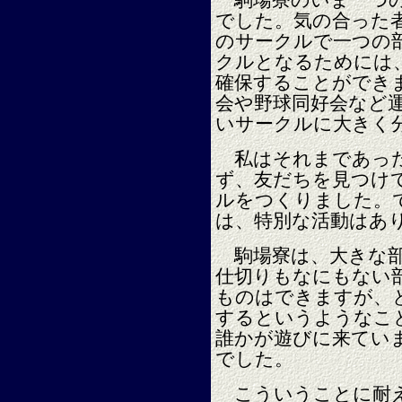
駒場寮のいま一つの
でした。気の合った
のサークルで一つの
クルとなるためには
確保することができ
会や野球同好会など
いサークルに大きく
私はそれまであった
ず、友だちを見つけ
ルをつくりました。
は、特別な活動はあ
駒場寮は、大きな部
仕切りもなにもない
ものはできますが、
するというようなこ
誰かが遊びに来てい
でした。
こういうことに耐え