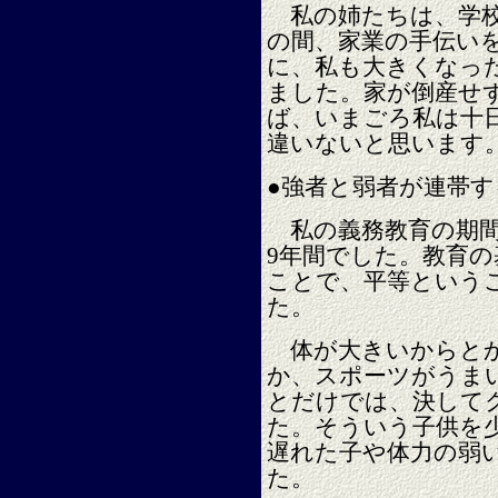
私の姉たちは、学校
の間、家業の手伝い
に、私も大きくなっ
ました。家が倒産せ
ば、いまごろ私は十
違いないと思います
●強者と弱者が連帯す
私の義務教育の期間は
9年間でした。教育
ことで、平等という
た。
体が大きいからとか
か、スポーツがうま
とだけでは、決して
た。そういう子供を
遅れた子や体力の弱
た。