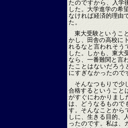
たのですから、入学
した。大学進学の希
なければ経済的理由
た。
東大受験ということ
かし、田舎の高校に
れるなと言われそう
した。しかも、東大
なら、一番難関と言
たことはないだろう
にすぎなかったので
そんなつもりで少し
合格するということ
がすぐにわかりまし
は、どうなるもので
す。そんなことから
しに、生きる目的、
ったのです。私は、