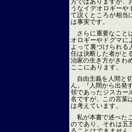
方ではありますが、
うなイデオロギーや
て説くところが相当
は事実です。
さらに重要なことは
オロギーやドグマに
よって裏づけられる
任は決断した者がと
治家の生き方がきわ
ここにあります。
自由主義を人間と切
ん。『人間から出発
領であったジスカー
名ですが、この言葉
は考えています。
私が本書で述べたこ
のであり、それは五
ることはできません