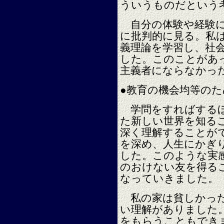
ういうものだという
自分の体験や経験に
に批判的に見る。私
義理論を学習し、社
した。このことがあ
主義者にならなかっ
●教育の機会均等のた
学問をすればするほ
た新しい世界を知る
深く理解することが
を深め、人生にかぎ
した。このような実
のおけない友を得る
なっていきました。
私の家は貧しかった
い理解がありました。
をもらうこともでき