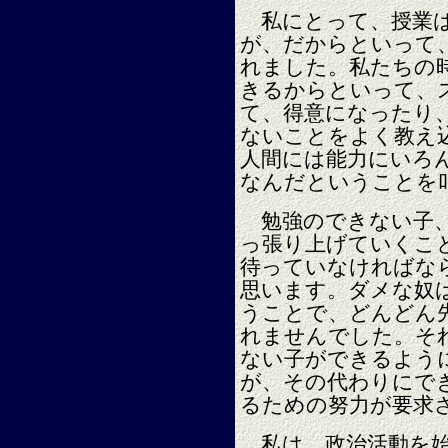
私にとって、授業は
が、だからといって
れました。私たちの
きるからといって、
て、得意になったり
ないことをよく教え
人間には能力にいろ
なんだということを
勉強のできない子、
っ張り上げていくこ
待っていなければな
思います。ダメな奴
うことで、どんどん
れませんでした。そ
ない子ができるよう
が、その代わりにで
るための努力が要求
私は、政治活動を始