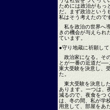
うな社会をつくって
ためには政治がもっ
だ。まず政治という
私はそう考えたので
私を政治の世界へ導
きの機会が与えられ
ています。
●守り地蔵に祈願し
政治家になる。その
とが一番の近道だ─
東大受験を決意し、
た。
東大受験を決意した
あります。一つは、
減るので、夜食をつ
は、冬の間、私が学
用意して、部屋をあ