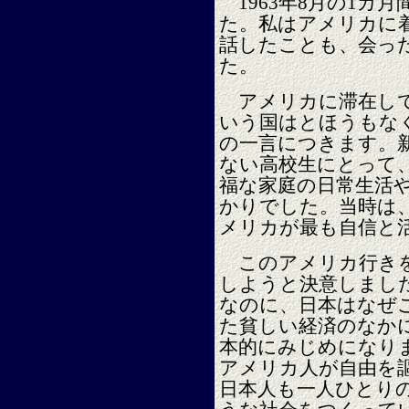
1963年8月の1カ
た。私はアメリカに
話したことも、会っ
た。
アメリカに滞在して
いう国はとほうもな
の一言につきます。
ない高校生にとって
福な家庭の日常生活
かりでした。当時は
メリカが最も自信と
このアメリカ行きを
しようと決意しまし
なのに、日本はなぜ
た貧しい経済のなか
本的にみじめになり
アメリカ人が自由を
日本人も一人ひとり