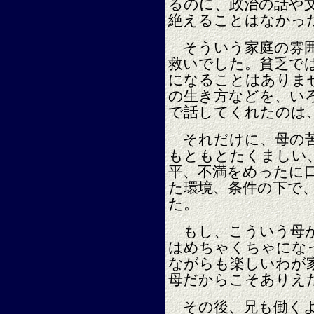
るのに、政治の話や
絶えることはなかっ
そういう家庭の雰囲
救いでした。貧乏で
になることはありま
の生き方などを、い
で話してくれたのは
それだけに、母の苦
もともとたくましい
平、不満をめったに
た環境、条件の下で
た。
もし、こういう母が
はめちゃくちゃにな
ながらも楽しいわが
母だからこそありえ
その後、兄も働くよ