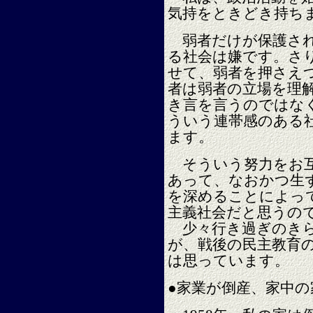
気持をときどき持ち
弱者だけが保護され
る社会は嫌です。さ
せて、弱者を押さえ
者は弱者の立場を理
き言を言うのではな
ういう連帯感のある
ます。
そういう努力をお互
あって、なおかつ生
を深めることによっ
主義社会だと思うの
少々行き過ぎのきら
が、戦後の民主教育
は思っています。
●家業が倒産、家中の