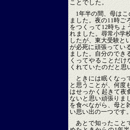
ことでした。
1年半の間、母はこ
ました。夜の11時ご
をつくって12時ち
れました。尋常小学
したが、東大受験と
が必死に頑張ってい
ました。自分のでき
くってやることだけ
くれていたのだと思
ときには眠くなって
と思うことが、何度
はせっかく起きて夜
ないと思い頑張りま
を食べながら、母と
い思い出の一つです
あとで知ったことで
めたときからの1年