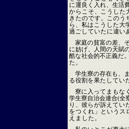
に運良く入れ、生活
からこそ、こうした
きたのです。このう
ら、私はこうした大
過ごしていたに違い
家庭の貧富の差、そ
に妨げ、人間の天賦
酷な社会的不正義だ
た。
学生寮の存在も、ま
る役割を果たしてい
寮に入ってまもなく
学生寮自治会連合(全
り、彼らが訴えてい
をつくれ」というス
えました。