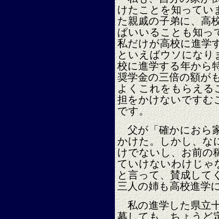
けたことを知ってい
た親戚の子弟に、高
ぱいいることも知っ
私だけが高校に進学
といえばウソになり
校に進学する年から
奨学金の三倍の額が
よくこれをもらえる
担をかけないですむ
です。
父が「確かにおら家
かけた。しかし、な
けでないし、お前の
ていけないわけじゃ
と言って、賛成して
三人の姉も高校進学
私の進学した県立十
募しても、ちょうど