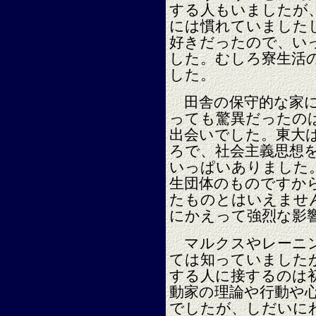
する人もいましたが
には慣れていました
好きだったので、い
した。むしろ寮生活
した。
田舎の保守的な家に
っても驚異だったの
出会いでした。東大
ろで、社会主義思想
いっぱいありました
生団体のものですか
たものとはいえませ
にかえって強烈な影
マルクスやレーニン
ては知っていました
する人に接するのは
動家の理論や行動や
でしたが、しだいに