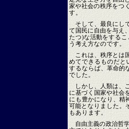
家や社会の秩序をつ
す。
そして、最良にして
て国民に自由を与え
たつ)な活動をする
う考え方なのです。
これは、秩序とは国
めてできるものだと
するならば、革命的
でした。
しかし、人類は、こ
に基づく国家や社会
にも豊かになり、精
可能となりました。
もあります。
自由主義の政治哲学