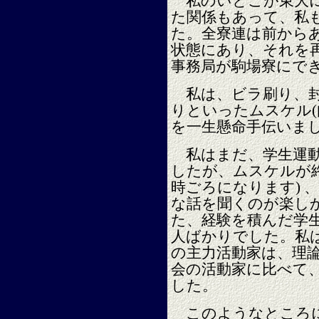
私のいとこが東大に
た関係もあって、私
た。全寮連は前からあ
状態にあり、それを
事務局が駒場寮にで
私は、ビラ刷り、封
りといったムスケル(
を一生懸命手伝いま
私はまだ、学生運動
したが、ムスケルが終
時ごろになります) 
な話を聞くのが楽し
た、経験を積んだ学
人ばかりでした。私
の主力活動家は、理
会の活動家に比べて
した。
このようなところに