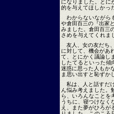
になりました。とに
的を与えてほしかっ
わからないながらも
や倉田百三の『出家
みました。倉田百三
さめを与えてくれま
友人、女の友だち、
に対して、機会があ
て、とにかく議論し
したてるといった傾
迷惑に思った人もか
ま思い出すと恥ずか
私は、人と話すだけ
ん悩み考えました。
ら、いろんなことを
うちに、寝つけなく
え、また夢がひろが
りました。このころ