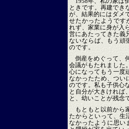
1958年、私の家は
ときです。再建でき
が、結果的にはダメ
せたかったようです
れず、家業に身が入
営にあたってきた義
ないならば、もう頑
のです。
倒産をめぐって、何
会議がもたれました
心になってもう一度
なかったため、つい
のです。私も子供心
と自分が大きければ
と、幼いことが残念
もともと以前から家
たからといって、生
なかったように思い