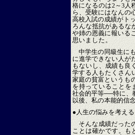
格になるのは2～3人
ら、受験にはなんの
高校入試の成績がト
ろんな抵抗があるな
や姉の恩義に報いる
思いました。
中学生の同級生にも
に進学できない人が
もないし、成績も良
学する人もたくさん
家庭の貧富というも
を持っていることを
社会的平等──特に
以後、私の本能的信
●人生の悩みを考え
そんな成績だったの
ことは確かです。も