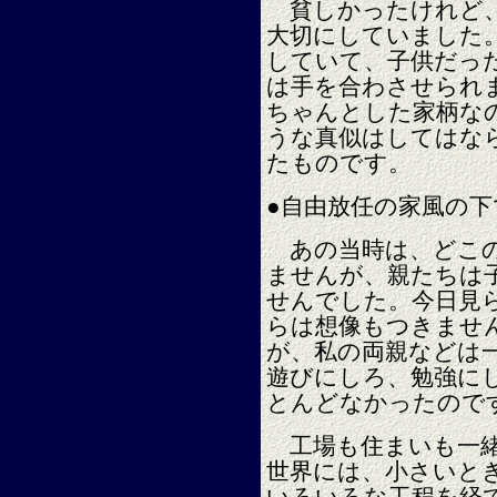
貧しかったけれど、
大切にしていました
していて、子供だっ
は手を合わさせられ
ちゃんとした家柄な
うな真似はしてはな
たものです。
●自由放任の家風の下
あの当時は、どこの
ませんが、親たちは
せんでした。今日見
らは想像もつきませ
が、私の両親などは
遊びにしろ、勉強に
とんどなかったので
工場も住まいも一緒
世界には、小さいと