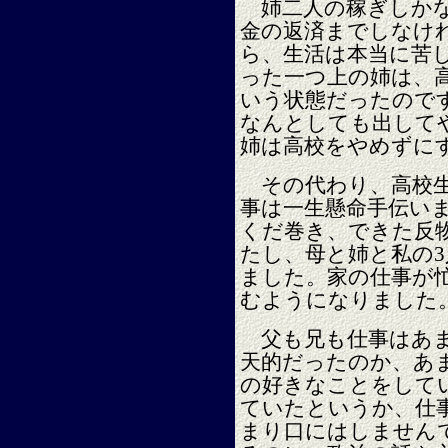
姉二人の稼ぎしかな
金の返済までしなけ
ら、生活は本当に苦
った一つ上の姉は、
いう状態だったので
なんとしても出して
姉は高校をやめずに
その代わり、高校生
事は一生懸命手伝い
くだ巻き、できた反
たし、母と姉と私の
ました。家の仕事が
むようになりました
父も兄も仕事はあま
天的だったのか、あ
の好きなことをして
ていたというか、仕
まり口にはしません