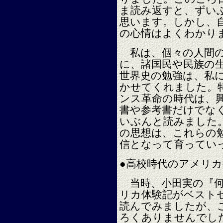
ま読み返すと、ずい
思います。しかし、
の心情はよくわかり
私は、個々の人間の
に、諸国民や民族の
世界史の勉強は、私
かせてくれました。
ンス革命の時代は、
書や参考書だけでな
いぶんと読みました
の思想は、これらの
信となって育ってい
●高校時代のアメリ
当時、小田実の『何
リカ体験記がベスト
読んでみましたが、
ろくありませんでし