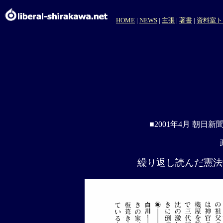
HOME
|
NEWS
|
主張
|
著書
|
資料室ト
■2001年4月 朝日
繰り返し読んだ憲法