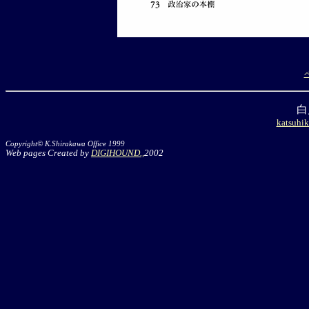
白
katsuhik
Copyright© K.Shirakawa Office 1999
Web pages Created by
DIGIHOUND.,
2002