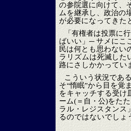
の参院選に向けて、
ムを継承し、政治の
が必要になってきた
「有権者は投票に
ばいい」─ サメにこ
民は何とも思わない
ラリズムは死滅した
路にさしかかってい
こういう状況であ
そ“惰眠”から目を覚
をキャッチする受け
ーム(＝自・公)をた
ラル・レジスタンス
るのではないでしょ