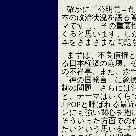
確かに「公明党＝創
本の政治状況を語る
マですし、その重要
くると思います。し
本をさまざまな問題
まずは、不良債権
る日本経済の崩壊。
の不祥事。また、森“
「神の国発言」に象
制の問題、さらには
と、テーマはいくら
J-POPと呼ばれる
ンにも強い関心を抱
そういった方面での
たいという思いを持