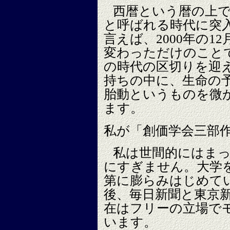
西暦という暦の上では
と呼ばれる時代に突
言えば、2000年の12
変わっただけのこと
の時代の区切りを迎
持ちの中に、生命の
胎動というものを微
ます。
私が「創価学会三部
私は世間的にはま
にすぎません。大学
第に膨らみはじめてい
後、毎日新聞と東京
在はフリーの立場で
います。