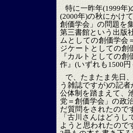
特に一昨年(1999年
(2000年)の秋にか
創価学会」の問題を
第三書館という出版
ムとしての創価学会
ジケートとしての創
『カルトとしての創
作』(いずれも1500
で、たまたま先日、
う雑誌ですが)の記
公体制を踏まえて、
党＝創価学会」の政
だ質問をされたので
「古川さんはどうし
ようと思われたので