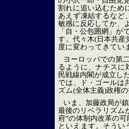
の小沢一郎・自由党
割れに追い込むため
あえず凍結するなど
敏感に反応してか、
「自・公包囲網」が
す。代々木(日本共産
度に変わってきてい
ヨーロッパでの第
るように、ナチスに
民戦線内閣が成立し
では、ド・ゴールは
ズム(全体主義)政権
いま、加藤政局が
最後のリベラリズム
府”の体制内改革の
といえます。そうい