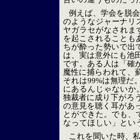
例えば、学会を脱会
のようなジャーナリ
ヤガラセがなされま
を起こされることも
ちが酔った勢いで出
は、実は意外にも池
です。ある人は「確
魔性に捕らわれて、
それは99%は無理だ
にあるんじゃないか
独裁者に成り下がろ
の意見を聴く耳があ
とができた。でも、
なってほしい」とい
これを聞いた時、