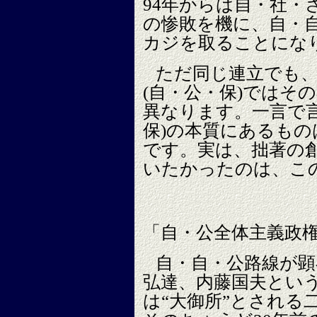
94年からは自・社・
の惨敗を機に、自・自
カジを取ることにな
ただ同じ連立でも
(自・公・保)ではそ
異なります。一言で言
保)の本質にあるもの
です。実は、拙著の
いたかったのは、こ
「自・公全体主義政権
自・自・公路線が顕
弘達、内藤国夫とい
は“大御所”とされる