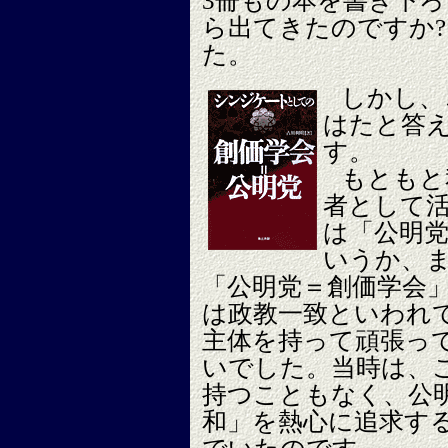
3冊もの本を書き下
ら出てきたのですか
た。
しかし、
はたと答
す。
もともと
者として
は「公明
いうか、
「公明党＝創価学会
は政教一致といわれ
主体を持って頑張っ
いでした。当時は、
持つこともなく、公
和」を熱心に追求す