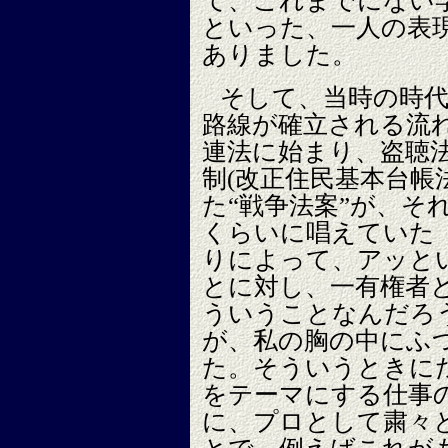
て、これまでにない
といった、一人の表
ありました。
そして、当時の時代
路線が確立される流
連法に始まり、盗聴法
制(改正住民基本台帳
た“戦争法案”が、そ
くらいに唱えていた
りによって、アッと
とに対し、一有権者
ういうことなんだろ
が、私の胸の中にふ
た。そういうときに
をテーマにする仕事
に、プロとして粛々