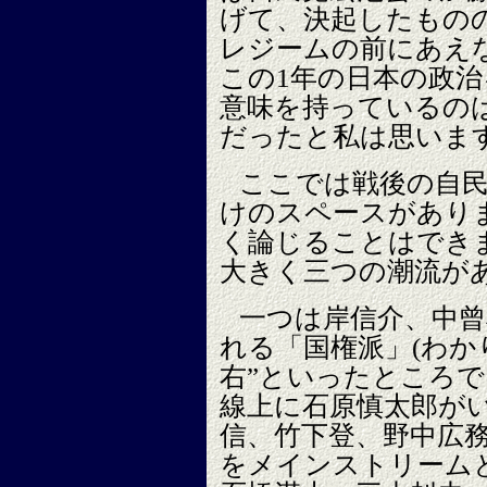
げて、決起したもの
レジームの前にあえ
この1年の日本の政
意味を持っているの
だったと私は思いま
ここでは戦後の自
けのスペースがあり
く論じることはでき
大きく三つの潮流が
一つは岸信介、中曾
れる「国権派」(わか
右”といったところ
線上に石原慎太郎がい
信、竹下登、野中広
をメインストリーム