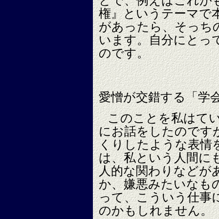
とで、例えばこれが
権』というテーマで
があったら、そっち
います。自分にとっ
のです。
愛憎が交錯する「学
このことを私はて
にお話をしたのです
くりしたような表情
は、私という人間に
人的な関わりなどが
か、嫌悪みたいなも
って、こういう仕事
のかもしれません。