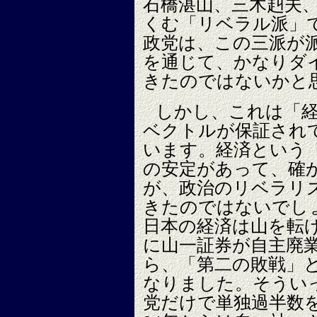
石橋湛山、三木赳夫、
くむ「リベラル派」
政党は、この三派が
を通じて、かなりダ
きたのではないかと
しかし、これは「
ベクトルが保証され
います。経済という
の安定があって、確
が、政治のリベラリ
きたのではないでし
日本の経済は山を転げ
に山一証券が自主廃
ら、「第二の敗戦」
なりました。そうい
党だけで単独過半数