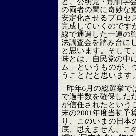
と、公明党・創価学
の両者の間に奇妙な
安定化させるプロセ
完成していくのです
線で通過した一連の
法調査会を踏み台に
と思います。そして
味とは、自民党の中
ム」というものが、
うことだと思います
昨年6月の総選挙で
で過半数を確保した
が信任されたという
末の2001年度当初
り、このいまの日本
底、思えません。こ