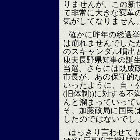
りませんが、この新
て非常に大きな変革
気がしてなりません
確かに昨年の総選
は崩れませんでした
のスキャンダル噴出
康夫長野県知事の誕
当選、さらには既成
市長が、あの保守的
いったように、自・
(旧体制))に対する
んと溜まっていって
そ、加藤政局に国民
したのではないでし
はっきり言わせて