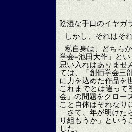
陰湿な手口のイヤガラ
しかし、それはそ
私自身は、どちら
学会=池田大作」と
思い入れはありませ
ては、「創価学会三
に力を込めた作品を
これまでとは違って
会」の問題をクロー
こと自体はそれなり
「さて、年が明けた
り組もうか」という
した。