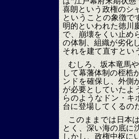
は“江戸幕府末期状態
喜朗という政権のシ
ということの象徴で
明的といわれた徳川
で、崩壊をくい止め
の体制、組織が劣化
それを建て直すとい
むしろ、坂本竜馬
して幕藩体制の桎梏
ンドを確保し、外側
が必要としていたよ
らのようなドン・キ
台に登場してくるの
このままでは日本
とく、深い海の底に
しかし、政権中枢に