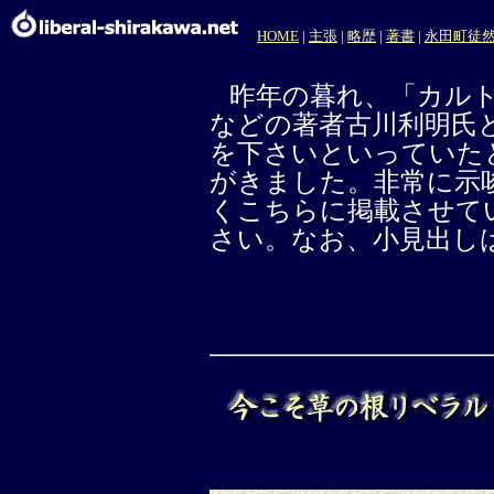
HOME
|
主張
|
略歴
|
著書
|
永田町徒
昨年の暮れ、「カルト
などの著者古川利明氏と
を下さいといっていた
がきました。非常に示
くこちらに掲載させて
さい。なお、小見出し