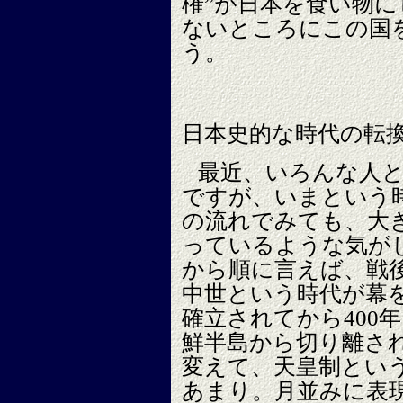
権”が日本を食い物
ないところにこの国
う。
日本史的な時代の転
最近、いろんな人
ですが、いまという
の流れでみても、大
っているような気が
から順に言えば、戦後
中世という時代が幕
確立されてから400
鮮半島から切り離さ
変えて、天皇制という
あまり。月並みに表