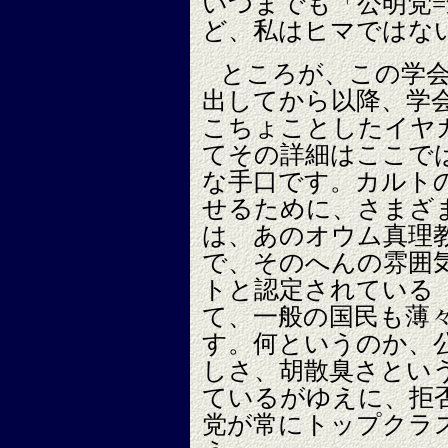
いつまでも「公明党
ど、私はヒマではな
ところが、この学
出してから以降、学
こちょことしたイヤ
てその詳細はここで
な手口です。カルト
せるために、さまざ
は、あのオウム真理
で、そのへんの雰囲
トと認定されている
て、一般の国民も薄
す。何というのか、
しさ、胡散臭さとい
ているがゆえに、拒
党が常にトップクラ