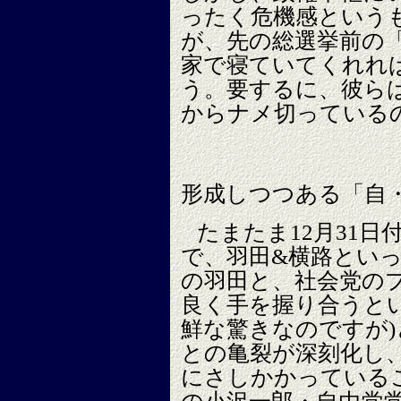
ったく危機感という
が、先の総選挙前の
家で寝ていてくれれ
う。要するに、彼ら
からナメ切っている
形成しつつある「自
たまたま12月31
で、羽田&横路といっ
の羽田と、社会党の
良く手を握り合うと
鮮な驚きなのですが
との亀裂が深刻化し
にさしかかっている