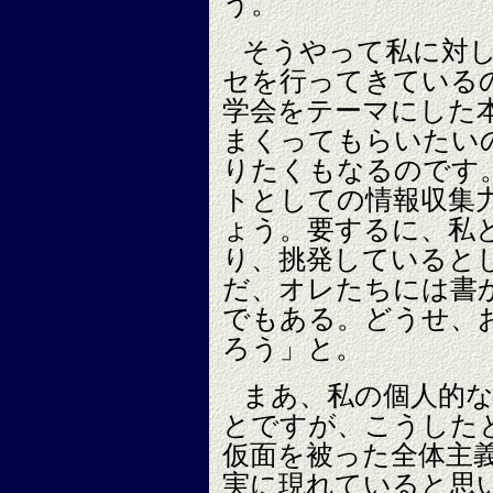
う。
そうやって私に対
セを行ってきている
学会をテーマにした
まくってもらいたい
りたくもなるのです
トとしての情報収集
ょう。要するに、私
り、挑発していると
だ、オレたちには書
でもある。どうせ、
ろう」と。
まあ、私の個人的
とですが、こうした
仮面を被った全体主
実に現れていると思