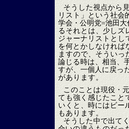
そうした視点から
リスト」という社会
学会・公明党=池田
るそれとは、少しズ
ジャーナリストとし
を何とかしなければ
ますので、そういっ
論じる時は、相当、
すが、一個人に戻っ
があります。
このことは現役・
ても強く感じたこと
いくと、時にはビー
もあります。
そうした中で出て
合いの違うものだっ