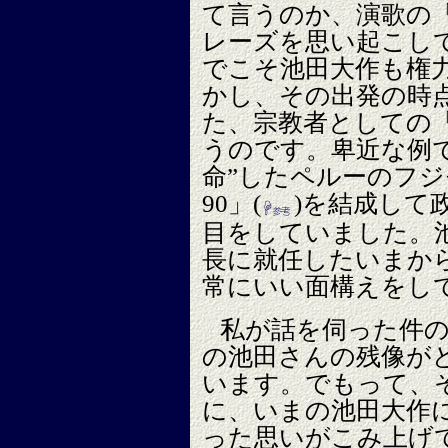
て言うのか、演歌の
レーズを思い起こし
でこそ池田大作も権
かし、その出発の時
た、宗教者としての
うのです。卑近な例
命”したペルーのフ
90
」(
)を結成して
目をしていました。
長に就任したいまから
常にいい面構えをし
私が話を伺った件
の池田さんの残像が
います。でもって、
に、いまの池田大作
った思いがこみ上げ