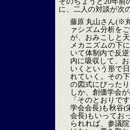
そのちょうど20年前の
に、二人の対談が次
丸山さん(※
藤原
ァシズム分析を
が、おみこしと天
メカニズムの下に
いて体制内で反逆
内に吸収して、お
いくという形で日
れていく。その下
の図式にぴった
しか、創価学会が
「そのとおりです
学会会長)も秋谷
会長)もいってお
られれば、参議院