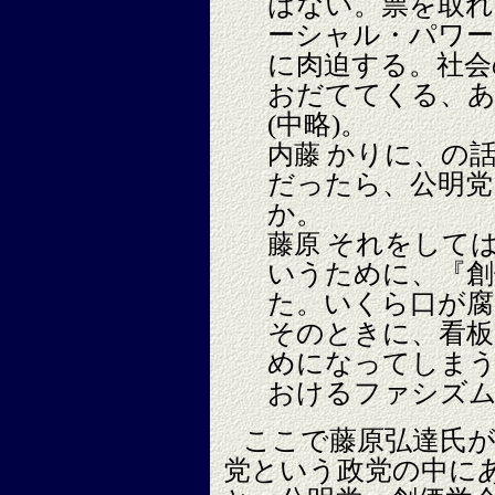
はない。票を取れ
ーシャル・パワー
に肉迫する。社会
おだててくる、
(中略)。
かりに、の話
内藤
だったら、公明党
か。
それをしては
藤原
いうために、『創
た。いくら口が腐
そのときに、看
めになってしま
おけるファシズ
ここで藤原弘達氏
党という政党の中に