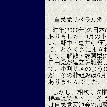
「自民党リベラル派
昨年(2000年)の
ありました。4月の
い、野中・亀井ら“五
て、どさくさにまぎ
して、解散・総選挙
自由党が連立を離脱
て、小判ザメのよう
が、その枠組みは6
ありませんでした。
しかし、相次ぐ政
持率は急降下し、そう
は自民党宏池会の加