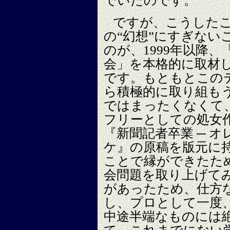
でいたのです。
ですが、こうした
の“幻想”にすぎない
のが、1999年以降
会」を本格的に取材
です。もともとこの
ら積極的に取り組も
ではまったくなくて
フリーとしての処女
『新聞記者卒業 ─ 
ケ』の原稿を版元に
ことで縁ができたた
会問題を取り上げて
があったため、仕方
し、プロとして一度
中途半端なものには