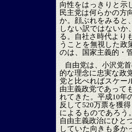
向性をはっきりと示
民主党は何らかの方
か。顔ぶれをみると
しない訳ではないか
る。自社さ時代より
うことを無視した政
のは、国家主義的・
自由党は、小沢党首
的な理念に忠実な政
党と比べればスケー
由主義政党であって
れてきた。平成10年
反して520万票を獲
によるものであろう
自由主義政治にひと
していた向きも多か