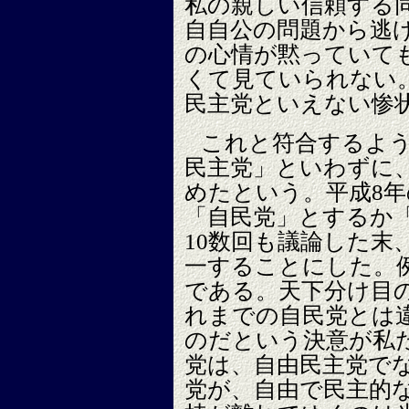
私の親しい信頼する
自自公の問題から逃
の心情が黙っていて
くて見ていられない
民主党といえない惨
これと符合するよ
民主党」といわずに
めたという。平成8
「自民党」とするか
10数回も議論した末
一することにした。
である。天下分け目
れまでの自民党とは
のだという決意が私
党は、自由民主党で
党が、自由で民主的