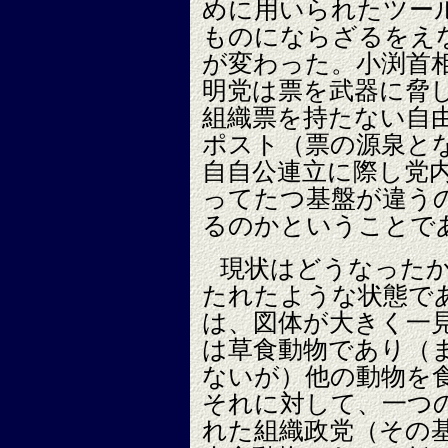
めに用いられたツー
ものにならざるをえ
が変わった。小渕首
明党は票を武器に脅
組織票を持たない自
ポスト（票の源泉と
自自公連立に際し党
ってたつ基盤が違う
るのかということで
現状はどうなった
たれたような状態で
は、図体が大きく一
は草食動物であり（
ないが）他の動物を
それに対して、一つ
れた組織政党（その