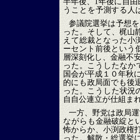
半年後、1年後に自
うことを予測する人
参議院選挙は予想を
った。そして、梶山
えて総裁となった小渕
ーセント前後という
層深刻化し、金融不
った。こうしたなか
国会が平成１０年秋
的にも政局面でも後
った。こうした状況
自自公連立が仕組ま
一方、野党は政局
ながらも金融破綻と
怖からか、小渕政権
った。解散・総選挙