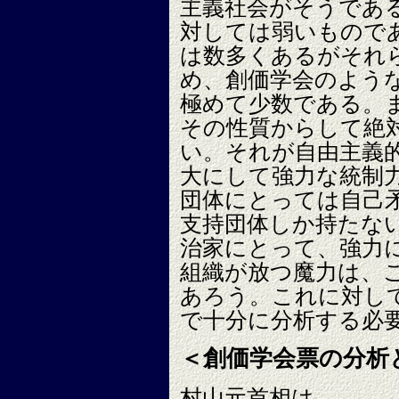
主義社会がそうであ
対しては弱いもので
は数多くあるがそれ
め、創価学会のよう
極めて少数である。
その性質からして絶
い。それが自由主義
大にして強力な統制
団体にとっては自己
支持団体しか持たな
治家にとって、強力
組織が放つ魔力は、
あろう。これに対し
で十分に分析する必
＜創価学会票の分析
村山元首相は、