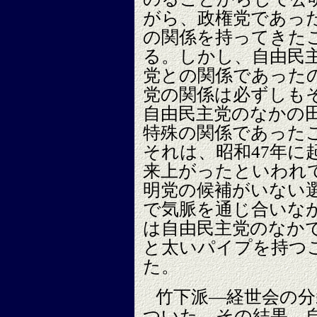
がら、政権党であっ
の関係を持ってきた
る。しかし、自由民
党との関係であった
党の関係は必ずしも
自由民主党のなかの
特殊の関係であった
それは、昭和47年に
来上がったといわれ
明党の候補がいない
で気脈を通じ合いな
は自由民主党のなか
と太いパイプを持つ
た。
竹下派―経世会の分
ついた。その結果、