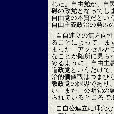
れた。自由党が、自
碍の政党となってし
自由党の本質だとい
自由主義政治の発展
自自連立の無方向性
ることによって、ま
まった。アクセルと
なことが随所に見ら
めるように、自由主
道政党というだけで
治的価値観はつまび
教政党の限界であり
い。また、公明党の
られているところで
自自公連立に理念