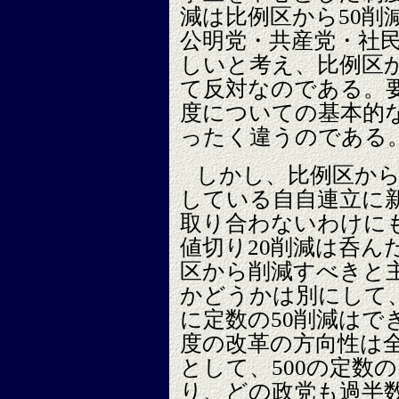
減は比例区から50削
公明党・共産党・社
しいと考え、比例区
て反対なのである。
度についての基本的
ったく違うのである
しかし、比例区から
している自自連立に
取り合わないわけに
値切り20削減は呑ん
区から削減すべきと
かどうかは別にして
に定数の50削減はで
度の改革の方向性は
として、500の定数
り、どの政党も過半