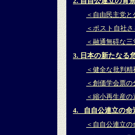
2. 自自公連立の背
＜自由民主党と
＜ポスト自社さ
＜融通無碍な三
3. 日本の新たな
＜健全な批判精
＜創価学会票の
＜縮小再生産の
4. 自自公連立の
＜自自公連立の