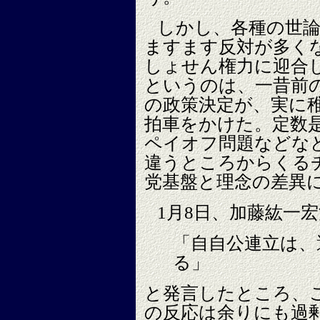
しかし、各種の世論
ますます反対が多く
しょせん権力に迎合
というのは、一昔前
の政策決定が、実に
拍車をかけた。定数
ペイオフ問題などな
違うところからくる
党基盤と理念の差異
1月8日、加藤紘一
「自自公連立は、
る」
と発言したところ、
の反応は余りにも過