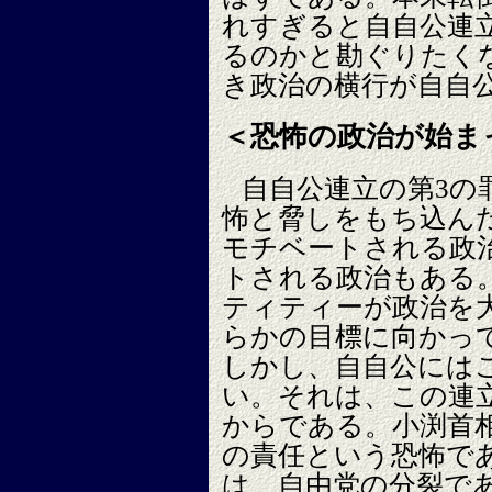
れすぎると自自公連
るのかと勘ぐりたく
き政治の横行が自自
＜恐怖の政治が始ま
自自公連立の第3の
怖と脅しをもち込ん
モチベートされる政
トされる政治もある
ティティーが政治を
らかの目標に向かっ
しかし、自自公には
い。それは、この連
からである。小渕首
の責任という恐怖で
は、自由党の分裂で