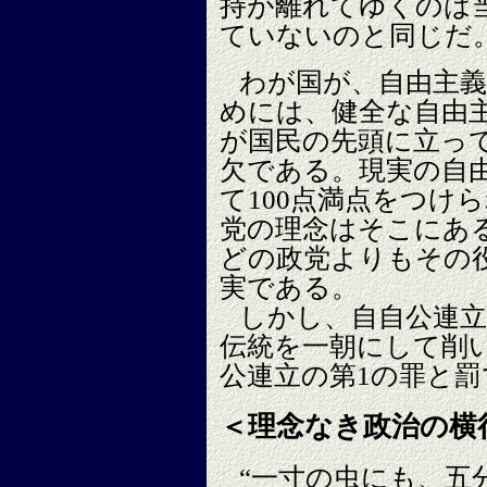
持が離れてゆくのは
ていないのと同じだ
わが国が、自由主
めには、健全な自由
が国民の先頭に立っ
欠である。現実の自
て100点満点をつけ
党の理念はそこにあ
どの政党よりもその
実である。
しかし、自自公連立
伝統を一朝にして削
公連立の第1の罪と罰
＜理念なき政治の横
“一寸の虫にも、五