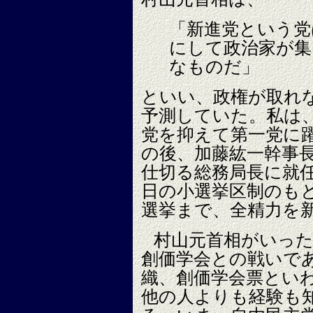
「新進党という党
にして政治家が集
なものだ」
といい、政権が取れ
予測していた。私は
党を抑えて第一党に
の後、加藤紘一幹事
仕切る総務局長に就任
日の小選挙区制のも
選挙まで、全精力を
村山元首相がいっ
創価学会との戦いで
織、創価学会票とい
他の人よりも経験も