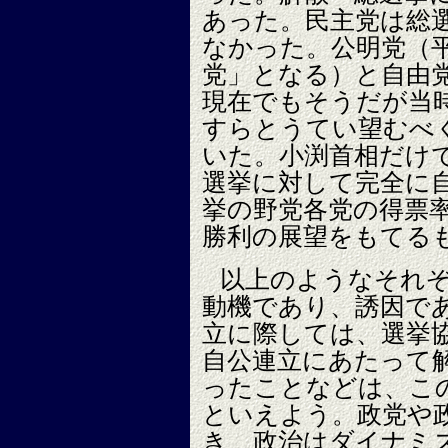
あった。民主党は総
なかった。公明党（
党」となる）と自由
現在でもそうだが当
すらとうてい望むべ
いた。小渕首相だけ
選挙に対して完全に
挙の野党各党の得票
勝利の展望をもてる
以上のようなそれ
動機であり、誘因で
立に際しては、選挙
自公連立にあたって
ったことなどは、こ
といえよう。政党や
き、政治はダイナミ