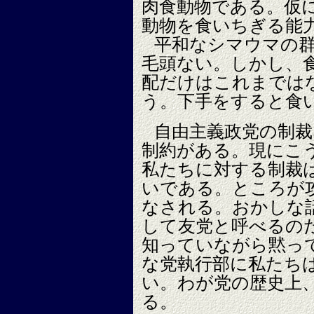
肉食動物である。仮
動物を食いちぎる能
平和なシマウマの
毛頭ない。しかし、
配だけはこれまでは
う。下手をすると食
自由主義政党の制
制約がある。現にこ
私たちに対する制裁
いである。ところが
なされる。おかしな
して友党と呼べるの
知っていながら黙っ
な党執行部に私たち
い。わが党の歴史上
る。