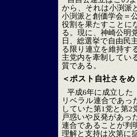
から、それは小渕派
小渕派と創価学会＝
役割を果たすことに
る。現に、神崎公明党代
日、総選挙で自由民
る限り連立を維持す
主党内を牽制してい
質である。
＜ポスト自社さをめ
平成6年に成立した
リベラル連合であった
していた第1党と第2
戸惑いや反発があっ
連合であることが判
理解と支持は次第に