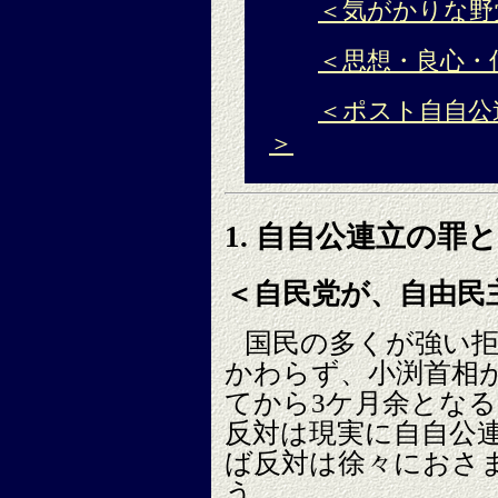
＜気がかりな野
＜思想・良心・
＜ポスト自自公
＞
1. 自自公連立の罪
＜自民党が、自由民
国民の多くが強い
かわらず、小渕首相
てから3ケ月余とな
反対は現実に自自公
ば反対は徐々におさ
う。