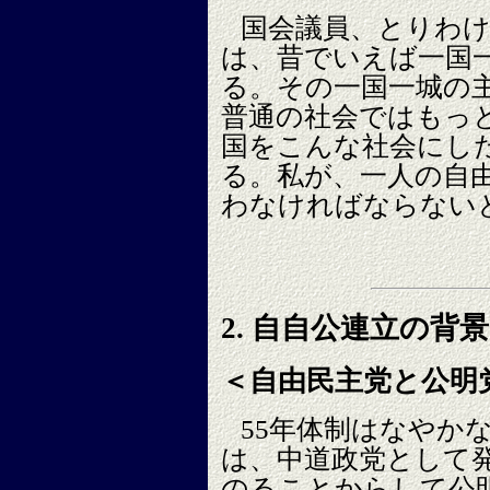
国会議員、とりわけ
は、昔でいえば一国
る。その一国一城の
普通の社会ではもっ
国をこんな社会にし
る。私が、一人の自
わなければならない
2. 自自公連立の背
＜自由民主党と公明
55年体制はなやか
は、中道政党として
のることからして公