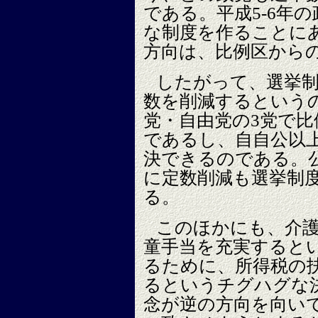
である。平成5‐6年
な制度を作ることに
方向は、比例区から
したがって、選挙
数を削減するという
党・自由党の3党で比
であるし、自自公以
決できるのである。
に定数削減も選挙制
る。
このほかにも、介
童手当を充実すると
るために、所得税の扶
るというチグハグな
念が逆の方向を向い