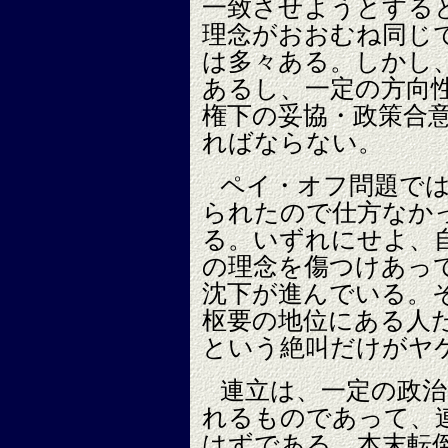
一致させようとする
理念がおおむね同じ
は多々ある。しかし
あるし、一定の方向
権下の妥協・政策合
ればならない。
ペイ・オフ問題で
られたので仕方なか
る。いずれにせよ、
の理念を傷つけあっ
沈下が進んでいる。
枢要の地位にある人
という絶叫だけがヤ
連立は、一定の政
れるものであって、
はずである。本末転