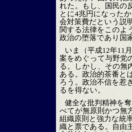
れた。もし、国民の
とに4兆円になったか
会対策費だという説
関する法律をこのよ
政治の堕落であり国
いま（平成12年11
案をめぐって与野党
る。しかし、その無
ある。政治的茶番と
ろう。政治不信を惹
るを得ない。
健全な批判精神を
べてが無原則かつ無
組織原則と強力な統
織と票である。自由