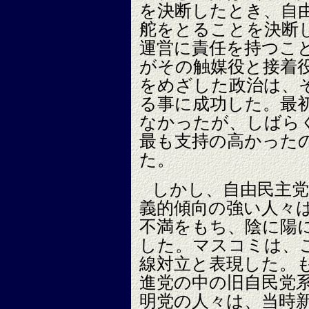
を決断したとき、自
舵をとることを決断
運営に責任を持つこ
がその触媒役と接着
をめざした政治は、
る事に成功した。最
なかったが、しばら
最も支持の高かった
た。
しかし、自由民主党
義的傾向の強い人々
不満をもち、陰に陽
した。マスコミは、
線対立と表現した。
進党の中の旧自民党
明党の人々は、当時