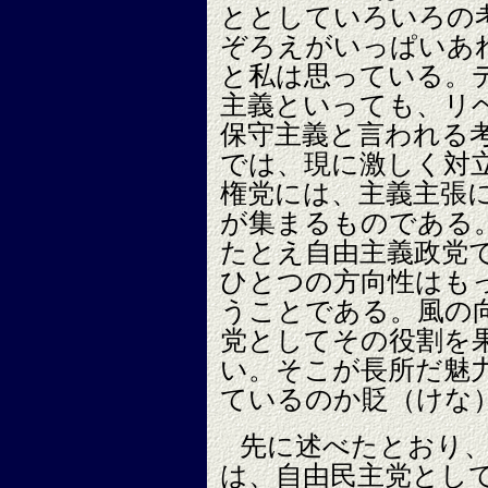
ととしていろいろの
ぞろえがいっぱいあ
と私は思っている。
主義といっても、リ
保守主義と言われる
では、現に激しく対
権党には、主義主張
が集まるものである
たとえ自由主義政党
ひとつの方向性はも
うことである。風の
党としてその役割を
い。そこが長所だ魅
ているのか貶（けな
先に述べたとおり
は、自由民主党とし