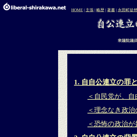
HOME
|
主張
|
略歴
|
著書
|
永田町徒
1. 自自公連立の罪
＜自民党が、自
＜理念なき政治
＜恐怖の政治が