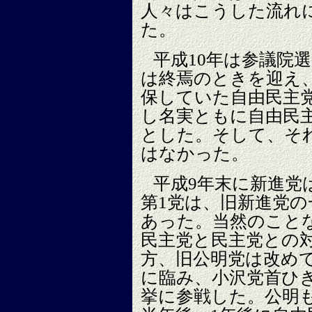
人々はこうした流れ
た。
平成10年は参議院
は終焉のときを迎え
保していた自由民主
し名実ともに自由民
とした。そして、そ
はなかった。
平成9年末に新進党
第1党は、旧新進党
あった。当然のこと
民主党と民主党との
方、旧公明党は改め
に臨み、小沢党首ひ
挙に参戦した。公明