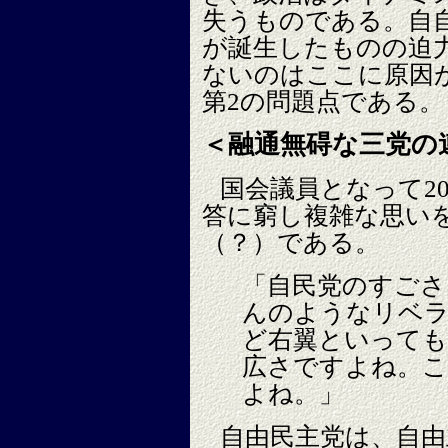
失うものである。自
が誕生したものの迫
ないのはここに原因
第2の問題点である。
＜融通無碍な三党の
国会議員となって2
答に窮し複雑な思い
（？）である。
「自民党のすごさ
んのようなリベ
ど右翼といって
広さですよね。こ
よね。」
自由民主党は、自