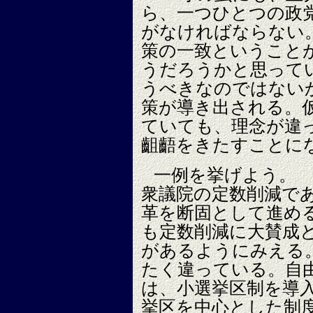
ら、一つひとつの政
がなければならない
策の一致ということ
うだろうかと思って
うべきなのではない
策が導き出される。
ていても、理念が違
齟齬をきたすことに
一例を挙げよう。
衆議院の定数削減で
革を断固として進め
も定数削減に大賛成
があるようにみえる
たく違っている。自
は、小選挙区制を導
挙区を中心とした制