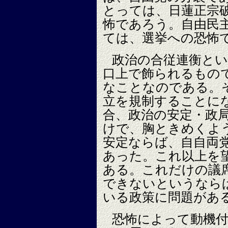
とっては、日蓮正宗
怖であろう。自由民
ては、選挙への恐怖
政治の合従連衡と
口上で飾られるもの
なことなのである。
立を規制することに
合、政治の安定・政
けで、胸ときめくよ
安定ならば、自自両党
あった。これ以上を
ある。これだけの議
できないというなら
いる政策に問題があ
恐怖によって動機