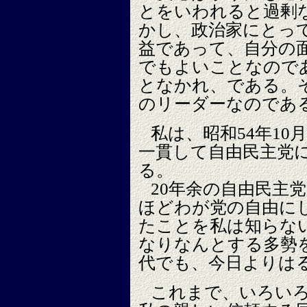
とをいわれると過剰
かし、政治家にとっ
益であって、自分の
でもよいことなので
となかれ、である。
のリーダーなのであ
私は、昭和54年1
一貫して自由民主党
る。
20年余の自由民主
ほどわが党の自由に
たことを私は知らない
なりなんとする多勢
代でも、今日よりは
これまで、いろい