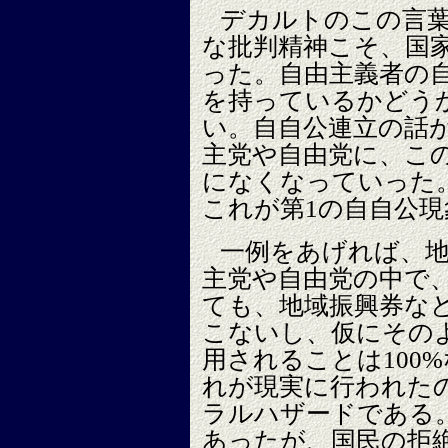
デカルトのこの言
な批判精神こそ、国
った。自由主義者の
を持っているかどう
い。自自公連立の話
主党や自由党に、こ
になくなっていった
これが第1の自自公
一例をあげれば、
主党や自由党の中で
ても、地域振興券な
こないし、仮にその
用されることは100
れが現実に行われた
ラルハザードである
あったが、国民の拒絶