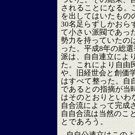
されることになる。
を出してはいたもの
30名足らずしかおら
て小さい派閥であっ
勢力を持っていたの
った。平成8年の総
派は、自自連立によ
た。これにより自由
や、旧経世会と創価
はすべて整った。自
であるとの指摘が当
はそのとおりといわ
自合流によって完成
自自合流は当然のこ
とであろう。
自自公連立はこの