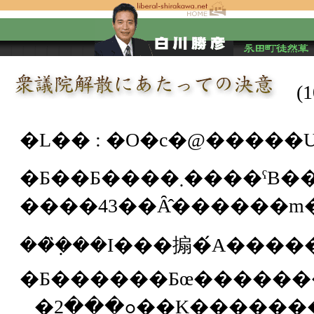
(
�L�� :
�Ƃ��Ƃ����܂����ˁB��43��O�c�@���I���Ƃ����Ă���̂ł����A�ǂ����琔
���݂̏��I���搧�́A����
�ߋ���2��͕K�������������̐����^�}�ɑ΂��Ĕ�����̂ł͂���܂���ł����B����8�N�̑I���ł́A�����}�ΐV�i�}�Ƃ����\�}