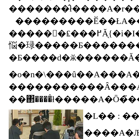
���������Ӗ��ŁA���x�̑I��
�����񂩂�₤���߂Ă̖{�i�I�ȑI���ł���Ǝv���܂��B���������Ӗ��ŁA���j�I�ȑ��I���ł���Ǝv���܂��B���̗��j�I�ȑ��I���ɁA���̐V��5�
悩�琭�����Ƃ������
�o�n�\���ȗ��A���A�l�ŁA���̊X��������
�����������Ȃ���A�������C�Ŋ��
�L�� :
��
����A�Љ