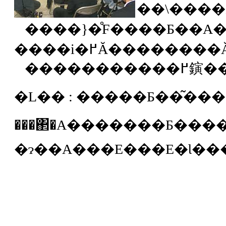
����}�̊F����Ƃ��A�����Ȉӌ����
�L�� :
�����Ƃ��͂���
���΂�A�������Ƃ������Ƃɂ��܂��B������t���i�߂���v�́A���̎��͎�Ґ؂�̂āE������ƂԂ��E